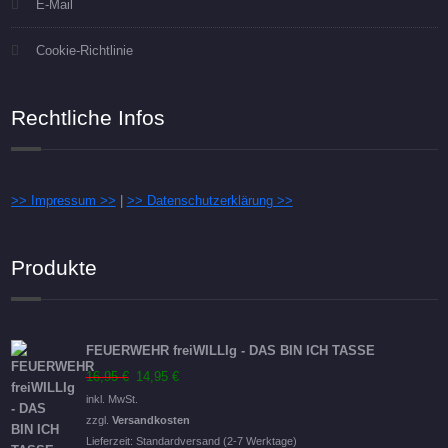
E-Mail
Cookie-Richtlinie
Rechtliche Infos
>> Impressum >>
|
>> Datenschutzerklärung >>
Produkte
FEUERWEHR freiWILLIg - DAS BIN ICH TASSE
Ursprünglicher
Aktueller
16,95
€
14,95
€
Preis
Preis
inkl. MwSt.
war:
ist:
zzgl.
Versandkosten
16,95 €
14,95 €.
Lieferzeit:
Standardversand (2-7 Werktage)