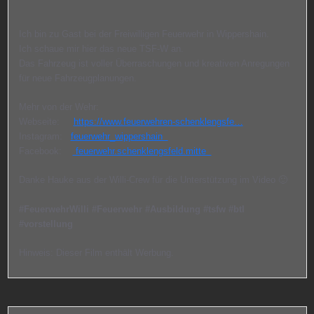
Ich bin zu Gast bei der Freiwilligen Feuerwehr in Wippershain.
Ich schaue mir hier das neue TSF-W an.
Das Fahrzeug ist voller Überraschungen und kreativen Anregungen
für neue Fahrzeugplanungen.
Mehr von der Wehr:
Webseite:
https://www.feuerwehren-schenklengsfe…
Instagram:
feuerwehr_wippershain
Facebook:
feuerwehr.schenklengsfeld.mitte
Danke Hauke aus der Willi-Crew für die Unterstützung im Video 🙂
#FeuerwehrWilli
#Feuerwehr
#Ausbildung
#tsfw
#btl
#vorstellung
Hinweis: Dieser Film enthält Werbung.