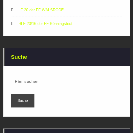
LF 20 der FF WALSRODE
HLF 20/16 der FF Bönningstedt
Suche