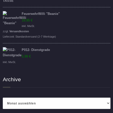
FeuerwehrWilli "Beanie"
19,95
€
inkl. MwSt.
zzgl.
Versandkosten
Lieferzeit:
Standardversand (2-7 Werktage)
P012- Dienstgrade
5,99
€
inkl. MwSt.
Archive
Archive