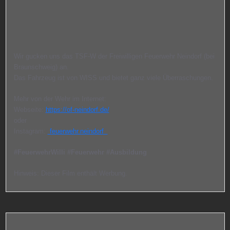
Wir gucken uns das TSF-W der Freiwilligen Feuerwehr Neindorf (bei
Braunschweig) an.
Das Fahrzeug ist von WISS und bietet ganz viele Überraschungen.
Mehr von der Wehr im Internet:
Webseite:
https://of-neindorf.de/
oder
Instagram:
feuerwehr.neindorf
#FeuerwehrWilli
#Feuerwehr
#Ausbildung
Hinweis: Dieser Film enthält Werbung.