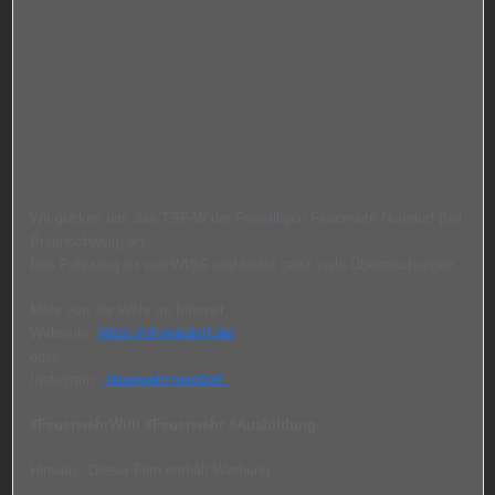
Wir gucken uns das TSF-W der Freiwilligen Feuerwehr Neindorf (bei
Braunschweig) an.
Das Fahrzeug ist von WISS und bietet ganz viele Überraschungen.
Mehr von der Wehr im Internet:
Webseite:
https://of-neindorf.de/
oder
Instagram:
feuerwehr.neindorf
#FeuerwehrWilli
#Feuerwehr
#Ausbildung
Hinweis: Dieser Film enthält Werbung.