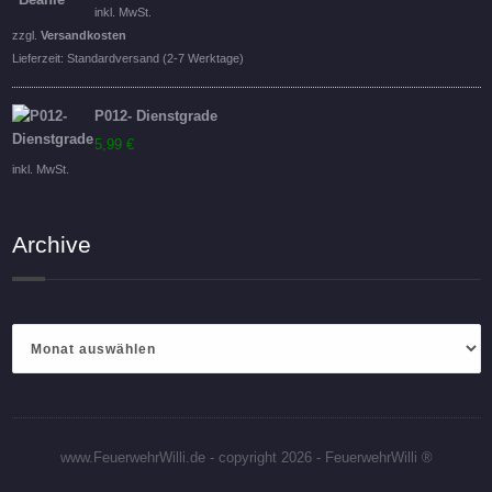
inkl. MwSt.
zzgl.
Versandkosten
Lieferzeit:
Standardversand (2-7 Werktage)
P012- Dienstgrade
5,99
€
inkl. MwSt.
Archive
Archive