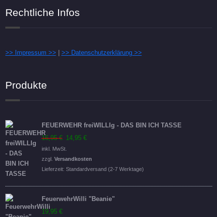
Rechtliche Infos
>> Impressum >>
|
>> Datenschutzerklärung >>
Produkte
FEUERWEHR freiWILLIg - DAS BIN ICH TASSE
Ursprünglicher
Aktueller
16,95
€
14,95
€
Preis
Preis
inkl. MwSt.
war:
ist:
zzgl.
Versandkosten
16,95 €
14,95 €.
Lieferzeit:
Standardversand (2-7 Werktage)
FeuerwehrWilli "Beanie"
19,95
€