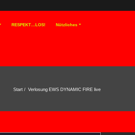
RESPEKT…LOS!
Nützliches
Start
Verlosung EWS DYNAMIC FIRE live