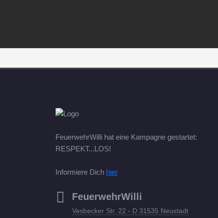
FeuerwehrWilli hat eine Kampagne gestartet:
RESPEKT...LOS!
Informiere Dich
hier
FeuerwehrWilli
Vesbecker Str. 22 - D 31535 Neustadt