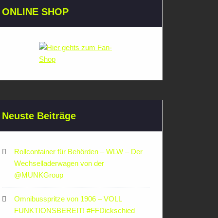
ONLINE SHOP
Neuste Beiträge
Rollcontainer für Behörden – WLW – Der
Wechselladerwagen von der
‪@MUNKGroup‬
Omnibusspritze von 1906 – VOLL
FUNKTIONSBEREIT! #FFDickschied