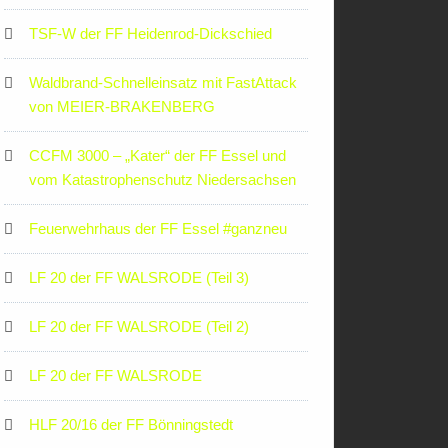
TSF-W der FF Heidenrod-Dickschied
Waldbrand-Schnelleinsatz mit FastAttack
von MEIER-BRAKENBERG
CCFM 3000 – „Kater“ der FF Essel und
vom Katastrophenschutz Niedersachsen
Feuerwehrhaus der FF Essel #ganzneu
LF 20 der FF WALSRODE (Teil 3)
LF 20 der FF WALSRODE (Teil 2)
LF 20 der FF WALSRODE
HLF 20/16 der FF Bönningstedt