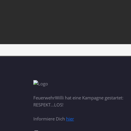
FeuerwehrWilli hat eine Kampagne gestartet:
RESPEKT...LOS!
Informiere Dich
hier