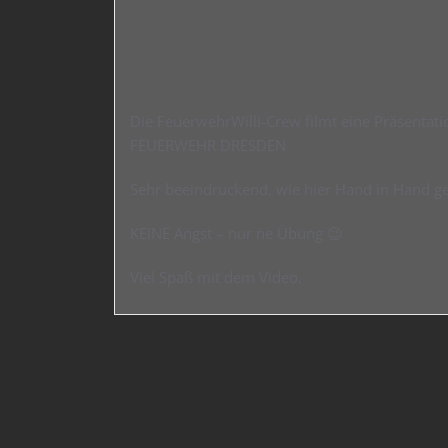
Die FeuerwehrWilli-Crew filmt eine Präsentati
FEUERWEHR DRESDEN
Sehr beeindruckend, wie hier Hand in Hand ge
KEINE Angst – nur ne Übung 😉
Viel Spaß mit dem Video.