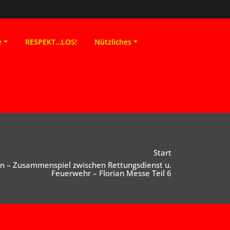
e
RESPEKT…LOS!
Nützliches
Start
on – Zusammenspiel zwischen Rettungsdienst u.
Feuerwehr – Florian Messe Teil 6