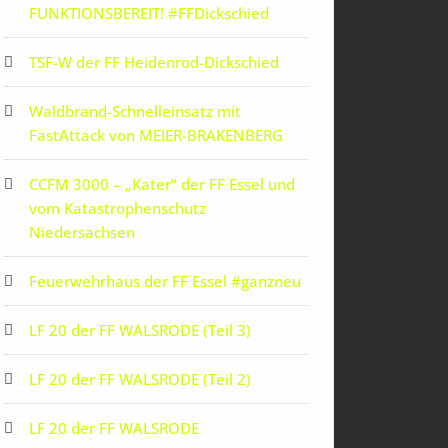
FUNKTIONSBEREIT! #FFDickschied
TSF-W der FF Heidenrod-Dickschied
Waldbrand-Schnelleinsatz mit
FastAttack von MEIER-BRAKENBERG
CCFM 3000 – „Kater“ der FF Essel und
vom Katastrophenschutz
Niedersachsen
Feuerwehrhaus der FF Essel #ganzneu
LF 20 der FF WALSRODE (Teil 3)
LF 20 der FF WALSRODE (Teil 2)
LF 20 der FF WALSRODE