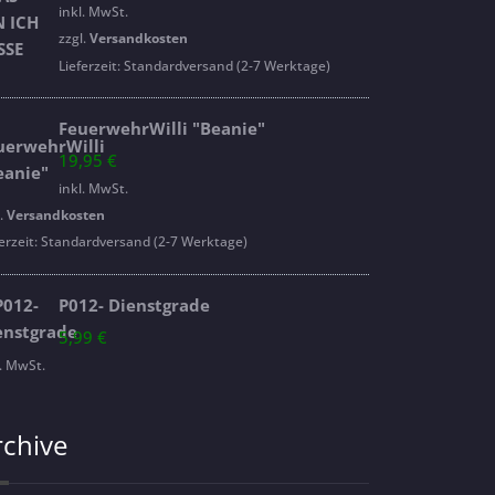
Preis
Preis
inkl. MwSt.
war:
ist:
zzgl.
Versandkosten
16,95 €
14,95 €.
Lieferzeit:
Standardversand (2-7 Werktage)
FeuerwehrWilli "Beanie"
19,95
€
inkl. MwSt.
l.
Versandkosten
erzeit:
Standardversand (2-7 Werktage)
P012- Dienstgrade
5,99
€
l. MwSt.
rchive