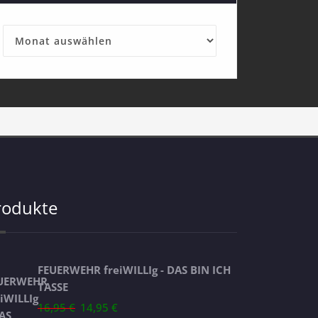
Archives
rodukte
FEUERWEHR freiWILLIg - DAS BIN ICH
TASSE
Ursprünglicher
Aktueller
16,95
€
14,95
€