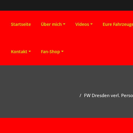
Startseite
Über mich
Videos
Eure Fahrzeug
Kontakt
Fan-Shop
FW Dresden verl. Pers