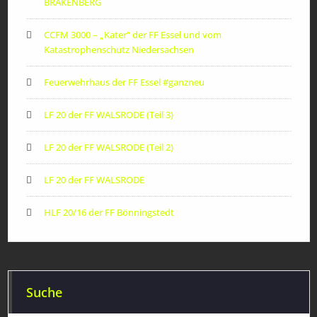
BRAKENBERG
CCFM 3000 – „Kater“ der FF Essel und vom
Katastrophenschutz Niedersachsen
Feuerwehrhaus der FF Essel #ganzneu
LF 20 der FF WALSRODE (Teil 3)
LF 20 der FF WALSRODE (Teil 2)
LF 20 der FF WALSRODE
HLF 20/16 der FF Bönningstedt
Suche