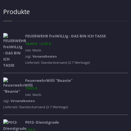
Produkte
FEUERWEHR freiWILLIg - DAS BIN ICH TASSE
Ursprünglicher
Aktueller
16,95
€
14,95
€
Preis
Preis
inkl. MwSt.
war:
ist:
zzgl.
Versandkosten
16,95 €
14,95 €.
Lieferzeit:
Standardversand (2-7 Werktage)
FeuerwehrWilli "Beanie"
19,95
€
inkl. MwSt.
zzgl.
Versandkosten
Lieferzeit:
Standardversand (2-7 Werktage)
P012- Dienstgrade
5,99
€