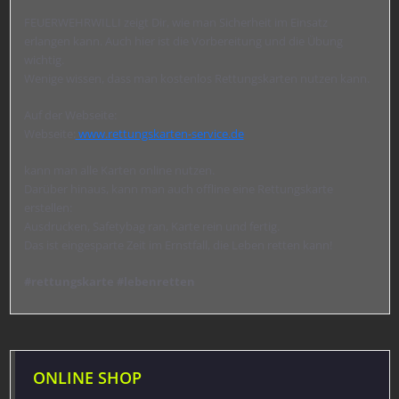
FEUERWEHRWILLI zeigt Dir, wie man Sicherheit im Einsatz
erlangen kann. Auch hier ist die Vorbereitung und die Übung
wichtig.
Wenige wissen, dass man kostenlos Rettungskarten nutzen kann.
Auf der Webseite:
Webseite:
www.rettungskarten-service.de
kann man alle Karten online nutzen.
Darüber hinaus, kann man auch offline eine Rettungskarte
erstellen:
Ausdrucken, Safetybag ran, Karte rein und fertig.
Das ist eingesparte Zeit im Ernstfall, die Leben retten kann!
#rettungskarte #lebenretten
ONLINE SHOP