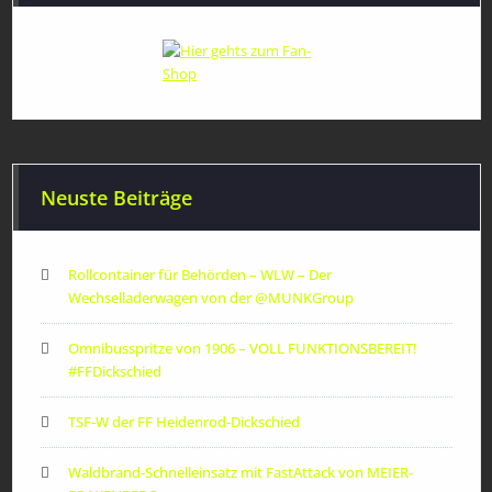
Neuste Beiträge
Rollcontainer für Behörden – WLW – Der
Wechselladerwagen von der ‪@MUNKGroup‬
Omnibusspritze von 1906 – VOLL FUNKTIONSBEREIT!
#FFDickschied
TSF-W der FF Heidenrod-Dickschied
Waldbrand-Schnelleinsatz mit FastAttack von MEIER-