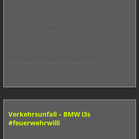
Ich bin zu Gast bei der Feuerwehr Neustadt an der Donau.
Da ist im Sommer 2024 leider ein schlimmer Unfall passiert: Robin
(der Sohn vom Kommandant)
hat im Einsatz mit einem Kamerad einen Rollcontainer vom
Logistik-Fahrzeug abgeladen.
DANN IST ES PASSIERT !!!!
#FeuerwehrWilli
#Feuerwehr
#Ausbildung
Hinweis: Dieser Film enthält Werbung.
Verkehrsunfall – BMW i3s
#feuerwehrwilli