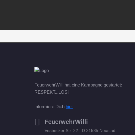
FeuerwehrWilli hat eine Kampagne gestartet:
RESPEKT...LOS!
Informiere Dich
hier
FeuerwehrWilli
Vesbecker Str. 22 - D 31535 Neustadt