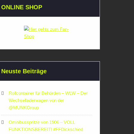
ONLINE SHOP
Neuste Beiträge
Rollcontainer für Behörden – WLW – Der
Wechselladerwagen von der
‪@MUNKGroup‬
Omnibusspritze von 1906 – VOLL
FUNKTIONSBEREIT! #FFDickschied