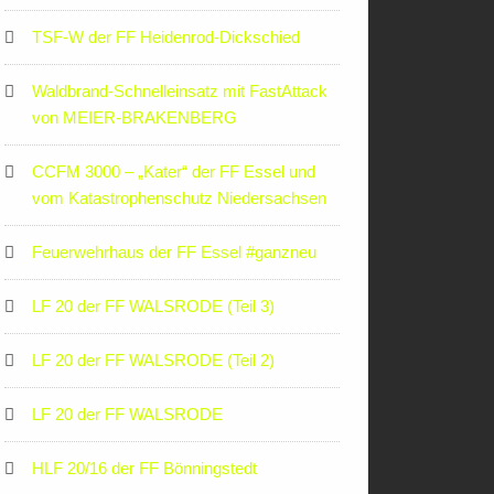
TSF-W der FF Heidenrod-Dickschied
Waldbrand-Schnelleinsatz mit FastAttack
von MEIER-BRAKENBERG
CCFM 3000 – „Kater“ der FF Essel und
vom Katastrophenschutz Niedersachsen
Feuerwehrhaus der FF Essel #ganzneu
LF 20 der FF WALSRODE (Teil 3)
LF 20 der FF WALSRODE (Teil 2)
LF 20 der FF WALSRODE
HLF 20/16 der FF Bönningstedt