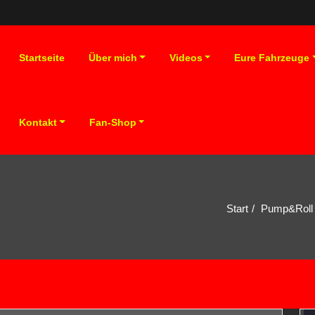
Startseite
Über mich
Videos
Eure Fahrzeuge
Kontakt
Fan-Shop
0
Start
Pump&Roll 