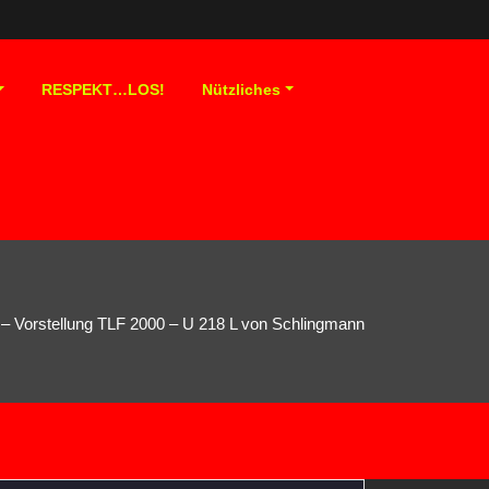
RESPEKT…LOS!
Nützliches
– Vorstellung TLF 2000 – U 218 L von Schlingmann