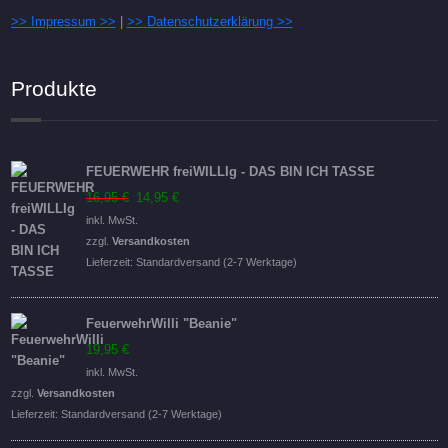
>> Impressum >>
|
>> Datenschutzerklärung >>
Produkte
FEUERWEHR freiWILLIg - DAS BIN ICH TASSE
Ursprünglicher
Aktueller
16,95
€
14,95
€
Preis
Preis
inkl. MwSt.
war:
ist:
zzgl.
Versandkosten
16,95 €
14,95 €.
Lieferzeit:
Standardversand (2-7 Werktage)
FeuerwehrWilli "Beanie"
19,95
€
inkl. MwSt.
zzgl.
Versandkosten
Lieferzeit:
Standardversand (2-7 Werktage)