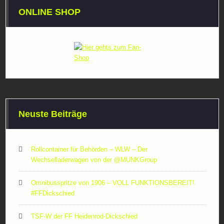
ONLINE SHOP
Neuste Beiträge
Rollcontainer für Behörden – WLW – Der
Wechselladerwagen von der ‪@MUNKGroup‬
Omnibusspritze von 1906 – VOLL FUNKTIONSBEREIT!
#FFDickschied
TSF-W der FF Heidenrod-Dickschied