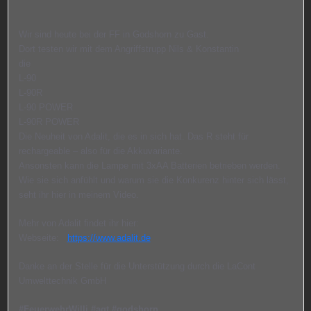
Wir sind heute bei der FF in Godshorn zu Gast.
Dort testen wir mit dem Angriffstrupp Nils & Konstantin
die
L-90
L-90R
L-90 POWER
L-90R POWER
Die Neuheit von Adalit, die es in sich hat. Das R steht für
rechargeable – also für die Akkuvariante.
Ansonsten kann die Lampe mit 3xAA Batterien betrieben werden.
Wie sie sich anfühlt und warum sie die Konkurenz hinter sich lässt,
seht ihr hier in meinem Video.
Mehr von Adalit findet ihr hier:
Webseite:
https://www.adalit.de
Danke an der Stelle für die Unterstützung durch die LaCont
Umwelttechnik GmbH
#FeuerwehrWilli
#agt
#godshorn