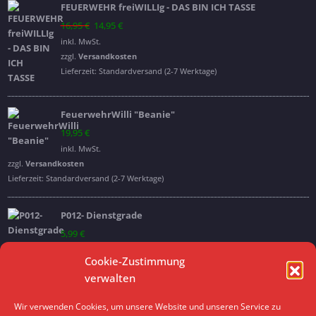
FEUERWEHR freiWILLIg - DAS BIN ICH TASSE
Ursprünglicher
Aktueller
16,95
€
14,95
€
Preis
Preis
inkl. MwSt.
war:
ist:
zzgl.
Versandkosten
16,95 €
14,95 €.
Lieferzeit:
Standardversand (2-7 Werktage)
FeuerwehrWilli "Beanie"
19,95
€
inkl. MwSt.
zzgl.
Versandkosten
Lieferzeit:
Standardversand (2-7 Werktage)
P012- Dienstgrade
5,99
€
inkl. MwSt.
Cookie-Zustimmung
verwalten
Archive
Wir verwenden Cookies, um unsere Website und unseren Service zu