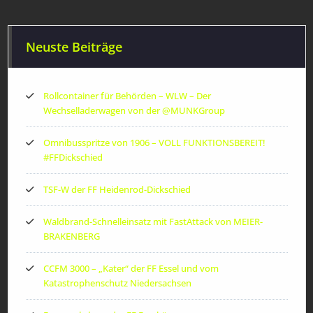
Neuste Beiträge
Rollcontainer für Behörden – WLW – Der
Wechselladerwagen von der ‪@MUNKGroup‬
Omnibusspritze von 1906 – VOLL FUNKTIONSBEREIT!
#FFDickschied
TSF-W der FF Heidenrod-Dickschied
Waldbrand-Schnelleinsatz mit FastAttack von MEIER-
BRAKENBERG
CCFM 3000 – „Kater“ der FF Essel und vom
Katastrophenschutz Niedersachsen