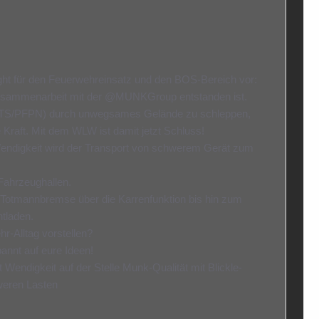
light für den Feuerwehreinsatz und den BOS-Bereich vor:
usammenarbeit mit der @MUNKGroup entstanden ist.
n (TS/PFPN) durch unwegsames Gelände zu schleppen,
 Kraft. Mit dem WLW ist damit jetzt Schluss!
endigkeit wird der Transport von schwerem Gerät zum
Fahrzeughallen.
r Totmannbremse über die Karrenfunktion bis hin zum
ntladen.
-Alltag vorstellen?
annt auf eure Ideen!
 Wendigkeit auf der Stelle Munk-Qualität mit Blickle-
eren Lasten