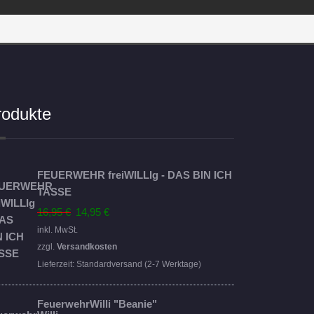
rodukte
FEUERWEHR freiWILLIg - DAS BIN ICH
TASSE
Ursprünglicher
Aktueller
16,95
€
14,95
€
Preis
Preis
inkl. MwSt.
war:
ist:
zzgl.
Versandkosten
16,95 €
14,95 €.
Lieferzeit:
Standardversand (2-7 Werktage)
FeuerwehrWilli "Beanie"