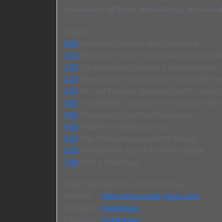
#Feuerwehr
#Einsatz
#MunkGroup
#Feuerweh
Kapitel:
0:00
Einleitung: Der neue WLW von Munk
1:13
Warum der WLW? Geländetauglichkeit & We
1:55
Die wichtigsten Features & Karrenfunktion
2:22
Bremssystem & Sicherheit (Totmannbrems
2:37
Be- und Entladen: So einfach geht’s mit de
3:35
Vielseitigkeit: Transport von Stromerzeuger
4:00
Transport zu zweit bei Maximallast
4:56
Adapter & Individualisierung
5:24
Das Verlängerungsmodul im Einsatz
6:18
Verfügbarkeit & Eure Anwendungsfälle
7:08
Fazit & Abschluss
Mehr Informationen zur MUNK Group:
Website:
https://www.munk-group.com/
Instagram:
munkgroup
Facebook:
munkgroup