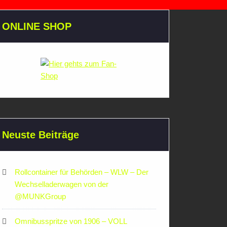
ONLINE SHOP
Neuste Beiträge
Rollcontainer für Behörden – WLW – Der
Wechselladerwagen von der
‪@MUNKGroup‬
Omnibusspritze von 1906 – VOLL