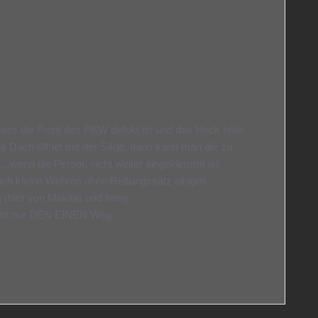
ass die Front des PKW defekt ist und das Heck heile.
s Dach öffnet mit der Säge, dann kann man die zu
en…wenn die Person nicht weiter eingeklemmt ist.
auch kleine Wehren ohne Rettungssatz einiges
(hier von Makita) und fertig.
nicht nur DEN EINEN Weg.