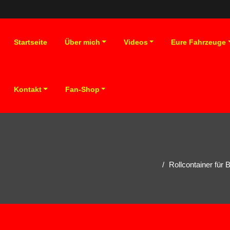
Startseite
Über mich
Videos
Eure Fahrzeuge
Kontakt
Fan-Shop
Rollcontainer fü