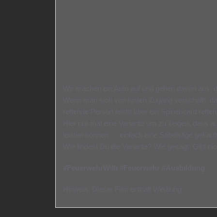
Wir machen ein Auto auf und gehen davon aus, d
Wenn man sich von hinten Zugang verschafft, da
rettende Person leicht über ein Spineboard rett
Hier nur mal eine Variante um zu zeigen, dass 
leisten können … einfach eine Säbelsäge gekauft 
Wie findest Du die Variante? Wie gesagt: Gibt 
#FeuerwehrWilli #Feuerwehr #Ausbildung
Hinweis: Dieser Film enthält Werbung.