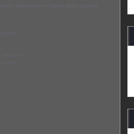
rWilli
#Rollcontainer
#Technik
#BOS
#Logistik
ndigkeit
e)
m Gleitsystem
n & Zelten