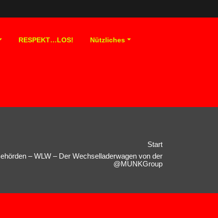
RESPEKT…LOS!
Nützliches
Start
r Behörden – WLW – Der Wechselladerwagen von der
‪@MUNKGroup‬