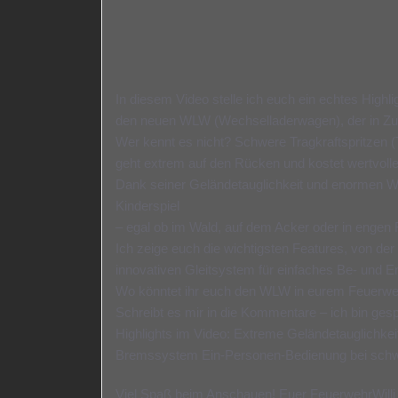
In diesem Video stelle ich euch ein echtes High
den neuen WLW (Wechselladerwagen), der in Z
Wer kennt es nicht? Schwere Tragkraftspritze
geht extrem auf den Rücken und kostet wertvolle
Dank seiner Geländetauglichkeit und enormen W
Kinderspiel
– egal ob im Wald, auf dem Acker oder in engen 
Ich zeige euch die wichtigsten Features, von de
innovativen Gleitsystem für einfaches Be- und E
Wo könntet ihr euch den WLW in eurem Feuerwehr
Schreibt es mir in die Kommentare – ich bin gesp
Highlights im Video: Extreme Geländetauglichkeit
Bremssystem Ein-Personen-Bedienung bei schw
Viel Spaß beim Anschauen! Euer FeuerwehrWilli