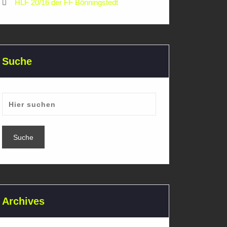
HLF 20/16 der FF Bönningstedt
Suche
Archives