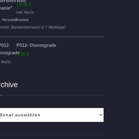
19,95
€
inkl. MwSt.
l.
Versandkosten
erzeit:
Standardversand (2-7 Werktage)
P012- Dienstgrade
5,99
€
. MwSt.
rchive
hive