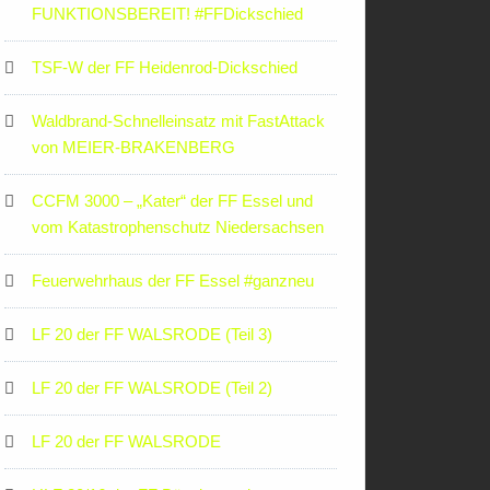
FUNKTIONSBEREIT! #FFDickschied
TSF-W der FF Heidenrod-Dickschied
Waldbrand-Schnelleinsatz mit FastAttack
von MEIER-BRAKENBERG
CCFM 3000 – „Kater“ der FF Essel und
vom Katastrophenschutz Niedersachsen
Feuerwehrhaus der FF Essel #ganzneu
LF 20 der FF WALSRODE (Teil 3)
LF 20 der FF WALSRODE (Teil 2)
LF 20 der FF WALSRODE