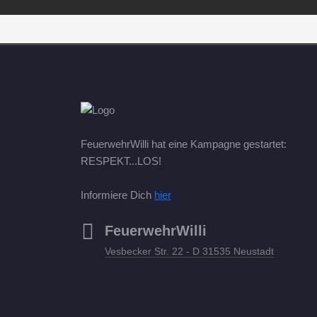
FeuerwehrWilli hat eine Kampagne gestartet:
RESPEKT...LOS!
Informiere Dich
hier
FeuerwehrWilli
Vesbecker Str. 22 - D 31535 Neustadt