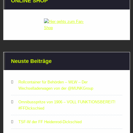
ONLINE SHOP
Neuste Beiträge
Rollcontainer für Behörden – WLW – Der
Wechselladerwagen von der ‪@MUNKGroup‬
Omnibusspritze von 1906 – VOLL FUNKTIONSBEREIT!
#FFDickschied
TSF-W der FF Heidenrod-Dickschied