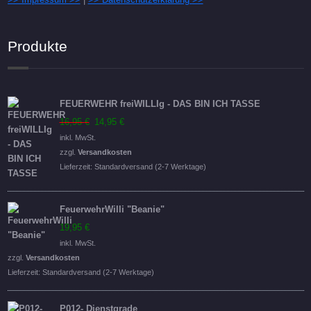
Produkte
FEUERWEHR freiWILLIg - DAS BIN ICH TASSE
Ursprünglicher
Aktueller
16,95
€
14,95
€
Preis
Preis
inkl. MwSt.
war:
ist:
zzgl.
Versandkosten
16,95 €
14,95 €.
Lieferzeit:
Standardversand (2-7 Werktage)
FeuerwehrWilli "Beanie"
19,95
€
inkl. MwSt.
zzgl.
Versandkosten
Lieferzeit:
Standardversand (2-7 Werktage)
P012- Dienstgrade