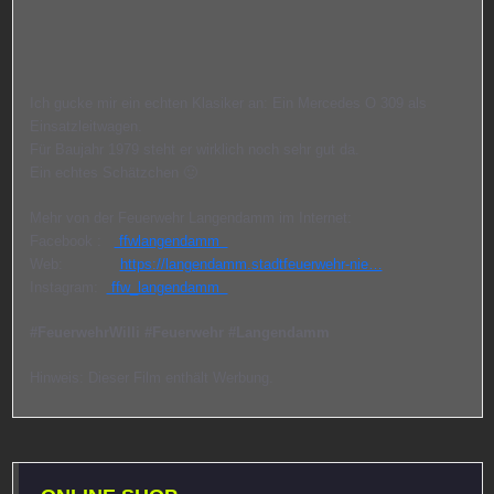
Ich gucke mir ein echten Klasiker an: Ein Mercedes O 309 als
Einsatzleitwagen.
Für Baujahr 1979 steht er wirklich noch sehr gut da.
Ein echtes Schätzchen 🙂
Mehr von der Feuerwehr Langendamm im Internet:
Facebook :
ffwlangendamm
Web:
https://langendamm.stadtfeuerwehr-nie…
Instagram:
ffw_langendamm
#FeuerwehrWilli
#Feuerwehr
#Langendamm
Hinweis: Dieser Film enthält Werbung.