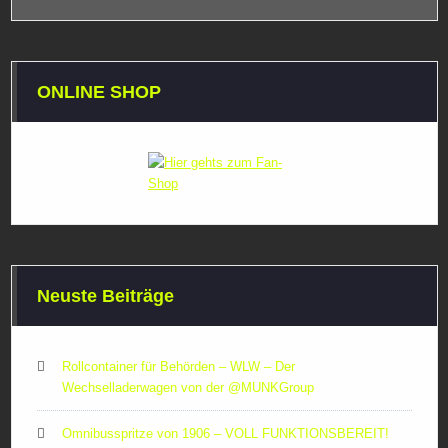
ONLINE SHOP
Neuste Beiträge
Rollcontainer für Behörden – WLW – Der
Wechselladerwagen von der ‪@MUNKGroup‬
Omnibusspritze von 1906 – VOLL FUNKTIONSBEREIT!