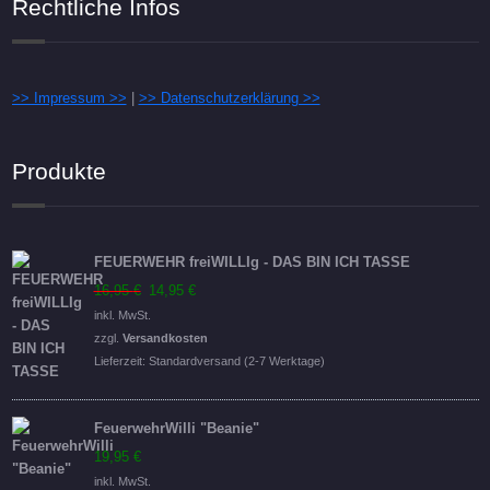
Rechtliche Infos
>> Impressum >>
|
>> Datenschutzerklärung >>
Produkte
FEUERWEHR freiWILLIg - DAS BIN ICH TASSE
Ursprünglicher
Aktueller
16,95
€
14,95
€
Preis
Preis
inkl. MwSt.
war:
ist:
zzgl.
Versandkosten
16,95 €
14,95 €.
Lieferzeit:
Standardversand (2-7 Werktage)
FeuerwehrWilli "Beanie"
19,95
€
inkl. MwSt.