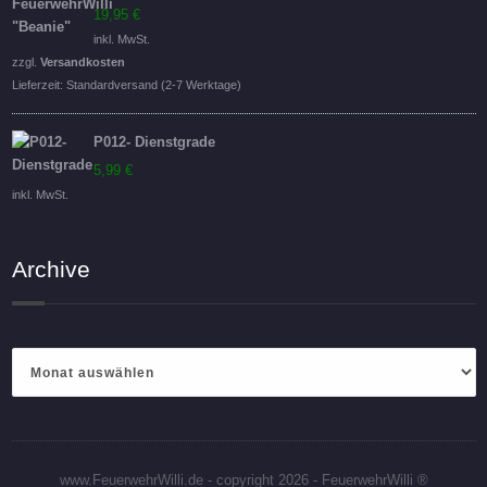
19,95
€
inkl. MwSt.
zzgl.
Versandkosten
Lieferzeit:
Standardversand (2-7 Werktage)
P012- Dienstgrade
5,99
€
inkl. MwSt.
Archive
Archive