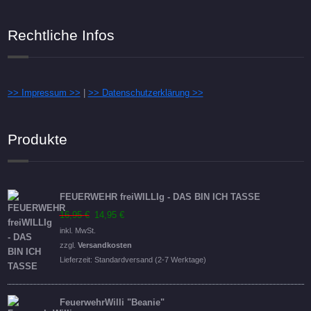
Rechtliche Infos
>> Impressum >>
|
>> Datenschutzerklärung >>
Produkte
FEUERWEHR freiWILLIg - DAS BIN ICH TASSE
Ursprünglicher
Aktueller
16,95
€
14,95
€
Preis
Preis
inkl. MwSt.
war:
ist:
zzgl.
Versandkosten
16,95 €
14,95 €.
Lieferzeit:
Standardversand (2-7 Werktage)
FeuerwehrWilli "Beanie"