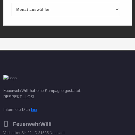
Archives
FeuerwehrWilli hat eine Kampagne gestartet:
RESPEKT...LOS!
Informiere Dich
hier
FeuerwehrWilli
Vesbecker Str. 22 - D 31535 Neustadt