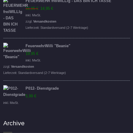
FEUERWEHR freiWILLIg - DAS BIN ICH TASSE
Ursprünglicher
Aktueller
16,95
€
14,95
€
Preis
Preis
inkl. MwSt.
war:
ist:
zzgl.
Versandkosten
16,95 €
14,95 €.
Lieferzeit:
Standardversand (2-7 Werktage)
FeuerwehrWilli "Beanie"
19,95
€
inkl. MwSt.
zzgl.
Versandkosten
Lieferzeit:
Standardversand (2-7 Werktage)
P012- Dienstgrade
5,99
€
inkl. MwSt.
Archive