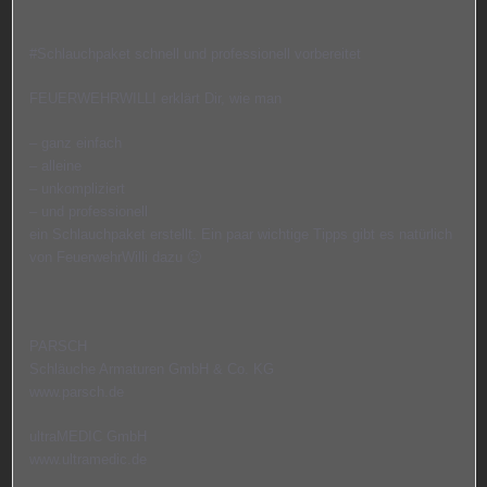
#Schlauchpaket schnell und professionell vorbereitet
FEUERWEHRWILLI erklärt Dir, wie man
– ganz einfach
– alleine
– unkompliziert
– und professionell
ein Schlauchpaket erstellt. Ein paar wichtige Tipps gibt es natürlich
von FeuerwehrWilli dazu 🙂
PARSCH
Schläuche Armaturen GmbH & Co. KG
www.parsch.de
ultraMEDIC GmbH
www.ultramedic.de