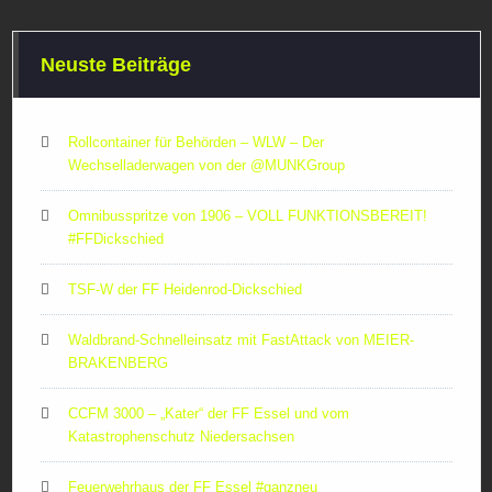
Neuste Beiträge
Rollcontainer für Behörden – WLW – Der
Wechselladerwagen von der ‪@MUNKGroup‬
Omnibusspritze von 1906 – VOLL FUNKTIONSBEREIT!
#FFDickschied
TSF-W der FF Heidenrod-Dickschied
Waldbrand-Schnelleinsatz mit FastAttack von MEIER-
BRAKENBERG
CCFM 3000 – „Kater“ der FF Essel und vom
Katastrophenschutz Niedersachsen
Feuerwehrhaus der FF Essel #ganzneu