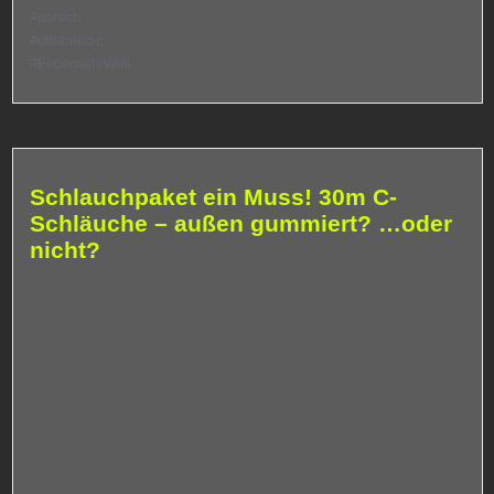
#parsch
#ultramedic
#FeuerwehrWilli
Schlauchpaket ein Muss! 30m C-
Schläuche – außen gummiert? …oder
nicht?