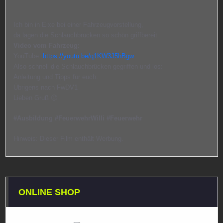
Ich bin in Eixe bei einer Fahrzeugvorstellung,
da lagen die Schlauchbrücken so schön griffbereit.
Video vom Fahrzeug:
YouTube:
https://youtu.be/q1KW3J5hBgw
Also schnell die Schlauchbrücken gegriffen und los:
Anleitung und Tipps für euch.
Übrigens nach FwDV1
Lieben Gruß 🙂
#Ausbildung #FeuerwehrWilli #Feuerwehr
Hinweis: Dieser Film enthält Werbung.
ONLINE SHOP