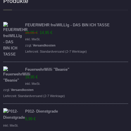
Produkte
FEUERWEHR freiWILLIg - DAS BIN ICH TASSE
Ursprünglicher
Aktueller
16,95
€
14,95
€
Preis
Preis
inkl. MwSt.
war:
ist:
zzgl.
Versandkosten
16,95 €
14,95 €.
Lieferzeit:
Standardversand (2-7 Werktage)
FeuerwehrWilli "Beanie"
19,95
€
inkl. MwSt.
zzgl.
Versandkosten
Lieferzeit:
Standardversand (2-7 Werktage)
P012- Dienstgrade
5,99
€
inkl. MwSt.