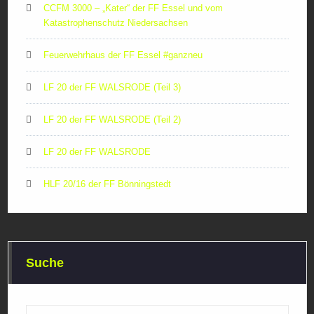
CCFM 3000 – „Kater“ der FF Essel und vom
Katastrophenschutz Niedersachsen
Feuerwehrhaus der FF Essel #ganzneu
LF 20 der FF WALSRODE (Teil 3)
LF 20 der FF WALSRODE (Teil 2)
LF 20 der FF WALSRODE
HLF 20/16 der FF Bönningstedt
Suche