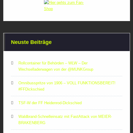
Neuste Beiträge
Rollcontainer für Behörden – WLW – Der
Wechselladerwagen von der ‪@MUNKGroup‬
Omnibusspritze von 1906 – VOLL FUNKTIONSBEREIT!
#FFDickschied
TSF-W der FF Heidenrod-Dickschied
Waldbrand-Schnelleinsatz mit FastAttack von MEIER-
BRAKENBERG