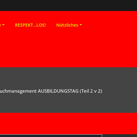
e
RESPEKT…LOS!
Nützliches
auchmanagement AUSBILDUNGSTAG (Teil 2 v 2)