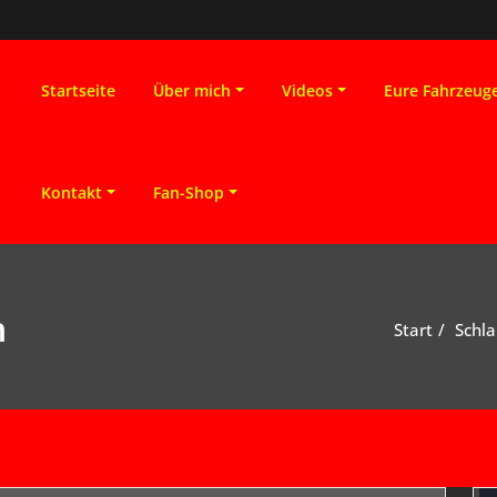
Startseite
Über mich
Videos
Eure Fahrzeug
Kontakt
Fan-Shop
h
Start
Schl