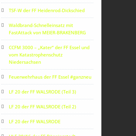
TSF-W der FF Heidenrod-Dickschied
Waldbrand-Schnelleinsatz mit
FastAttack von MEIER-BRAKENBERG
CCFM 3000 – „Kater“ der FF Essel und
vom Katastrophenschutz
Niedersachsen
Feuerwehrhaus der FF Essel #ganzneu
LF 20 der FF WALSRODE (Teil 3)
LF 20 der FF WALSRODE (Teil 2)
LF 20 der FF WALSRODE