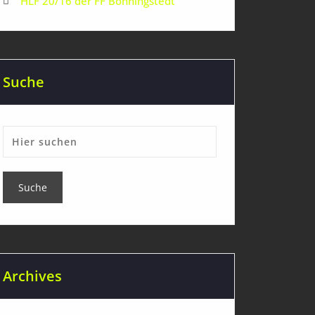
HLF 20/16 der FF Bönningstedt
Suche
Archives