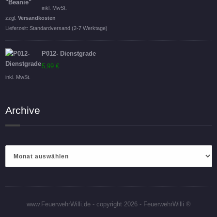
inkl. MwSt.
zzgl.
Versandkosten
Lieferzeit:
Standardversand (2-7 Werktage)
P012- Dienstgrade
5,99
€
inkl. MwSt.
Archive
Archive