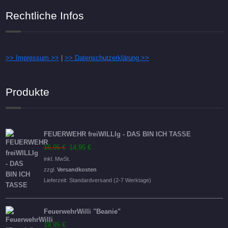
Rechtliche Infos
>> Impressum >>
|
>> Datenschutzerklärung >>
Produkte
FEUERWEHR freiWILLIg - DAS BIN ICH TASSE
Ursprünglicher
Aktueller
16,95
€
14,95
€
Preis
Preis
inkl. MwSt.
war:
ist:
zzgl.
Versandkosten
16,95 €
14,95 €.
Lieferzeit:
Standardversand (2-7 Werktage)
FeuerwehrWilli "Beanie"
19,95
€