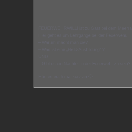
FEUERWEHRWILLI ist zu Gast bei dem Meerradi
Hier geht es um Lehrgänge bei der Feuerwehr.
– Warum macht man die?
– Was ist eine „Heiß-Ausbildung“ ?
UND
– Gibt es ein Nachteil in der Feuerwehr zu sein?
Hört es euch mal kurz an 🙂