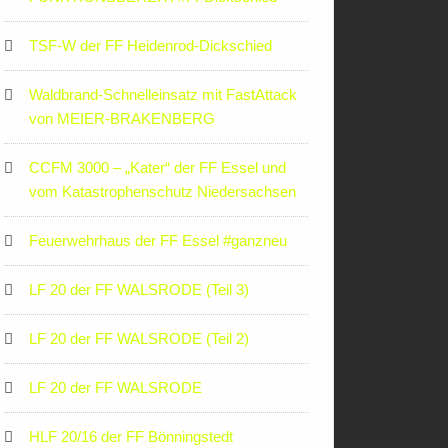
TSF-W der FF Heidenrod-Dickschied
Waldbrand-Schnelleinsatz mit FastAttack
von MEIER-BRAKENBERG
CCFM 3000 – „Kater“ der FF Essel und
vom Katastrophenschutz Niedersachsen
Feuerwehrhaus der FF Essel #ganzneu
LF 20 der FF WALSRODE (Teil 3)
LF 20 der FF WALSRODE (Teil 2)
LF 20 der FF WALSRODE
HLF 20/16 der FF Bönningstedt