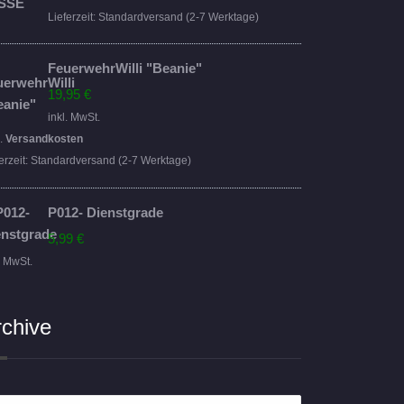
16,95 €
14,95 €.
Lieferzeit:
Standardversand (2-7 Werktage)
FeuerwehrWilli "Beanie"
19,95
€
inkl. MwSt.
l.
Versandkosten
erzeit:
Standardversand (2-7 Werktage)
P012- Dienstgrade
5,99
€
. MwSt.
rchive