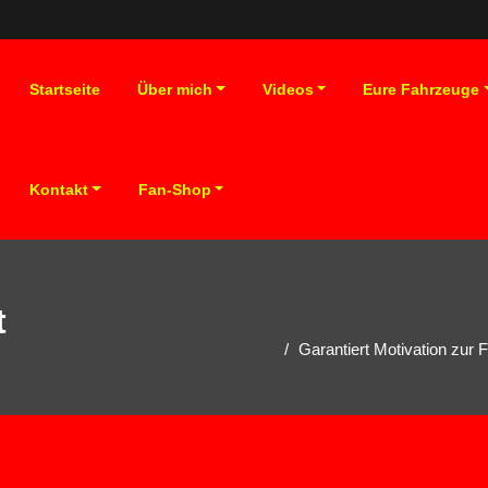
Startseite
Über mich
Videos
Eure Fahrzeuge
Kontakt
Fan-Shop
t
Garantiert Motivation zur 