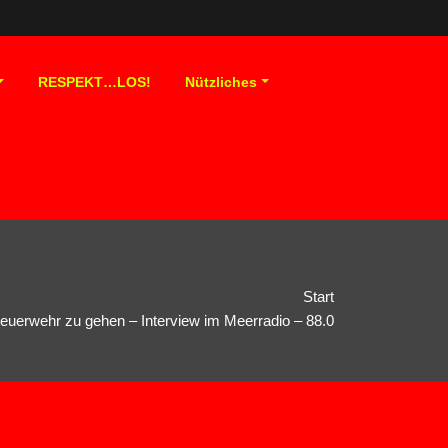
RESPEKT…LOS!
Nützliches
Start
Feuerwehr zu gehen – Interview im Meerradio – 88.0