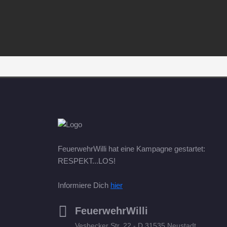
FeuerwehrWilli hat eine Kampagne gestartet:
RESPEKT...LOS!
Informiere Dich
hier
FeuerwehrWilli
Vesbecker Str. 22 - D 31535 Neustadt