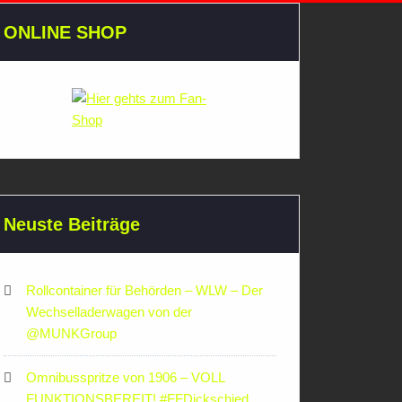
ONLINE SHOP
Neuste Beiträge
Rollcontainer für Behörden – WLW – Der
Wechselladerwagen von der
‪@MUNKGroup‬
Omnibusspritze von 1906 – VOLL
FUNKTIONSBEREIT! #FFDickschied