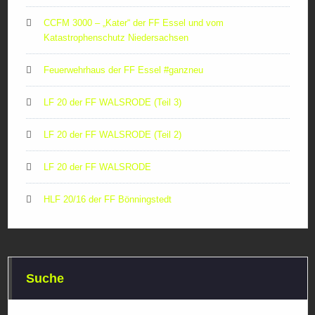
CCFM 3000 – „Kater“ der FF Essel und vom
Katastrophenschutz Niedersachsen
Feuerwehrhaus der FF Essel #ganzneu
LF 20 der FF WALSRODE (Teil 3)
LF 20 der FF WALSRODE (Teil 2)
LF 20 der FF WALSRODE
HLF 20/16 der FF Bönningstedt
Suche