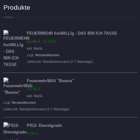
Produkte
FEUERWEHR freiWILLIg - DAS BIN ICH TASSE
Ursprünglicher
Aktueller
16,95
€
14,95
€
Preis
Preis
inkl. MwSt.
war:
ist:
zzgl.
Versandkosten
16,95 €
14,95 €.
Lieferzeit:
Standardversand (2-7 Werktage)
FeuerwehrWilli "Beanie"
19,95
€
inkl. MwSt.
zzgl.
Versandkosten
Lieferzeit:
Standardversand (2-7 Werktage)
P012- Dienstgrade
5,99
€