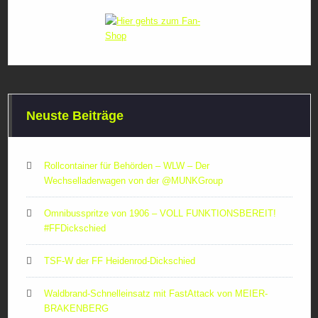
Neuste Beiträge
Rollcontainer für Behörden – WLW – Der
Wechselladerwagen von der ‪@MUNKGroup‬
Omnibusspritze von 1906 – VOLL FUNKTIONSBEREIT!
#FFDickschied
TSF-W der FF Heidenrod-Dickschied
Waldbrand-Schnelleinsatz mit FastAttack von MEIER-
BRAKENBERG