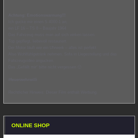
Achtung: Emotionswarnung!!!
Ich gucke mir einen S 4000-1 an,
ein LF 16 – TS 8 – Baujahr 1964
Das Fahrzeug muss man auf sich wirken lassen.
Top gepflegt, liebevoll restauriert.
Der Motor läuft wie ein Uhrwerk – alles ist perfekt.
Also Wohlfühlgetränk nehmen, Sofa in Liegestellung und das
Fahrzeugvideo angucken.
Das „Gefällt mir“ bitte nicht vergessen 🙂
#feuerwehrwilli
Rechtlicher Hinweis: Dieser Film enthält Werbung.
ONLINE SHOP