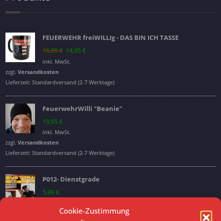
FEUERWEHR freiWILLIg - DAS BIN ICH TASSE
Ursprünglicher
Aktueller
16,95
€
14,95
€
Preis
Preis
inkl. MwSt.
war:
ist:
zzgl.
Versandkosten
16,95 €
14,95 €.
Lieferzeit:
Standardversand (2-7 Werktage)
FeuerwehrWilli "Beanie"
19,95
€
inkl. MwSt.
zzgl.
Versandkosten
Lieferzeit:
Standardversand (2-7 Werktage)
P012- Dienstgrade
5,99
€
inkl. MwSt.
Cookie-Zustimmung