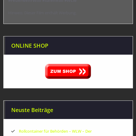
#FeuerwehrWilli
#SafenRoll
#WLW
Hinweis: Dieser Film enthält Werbung.
ONLINE SHOP
Neuste Beiträge
Rollcontainer für Behörden – WLW – Der