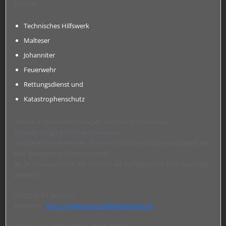
Egal ob:
Technisches Hilfswerk
Malteser
Johanniter
Feuerwehr
Rettungsdienst und
Katastrophenschutz
Der neue Wechselladerwagen setzt neue Maßstäbe.
Schwere Dinge leicht transportieren.
Gerade in den Bereichen Sicherheit und Einsatzzuverlässigkeit ein
sehr gelungenes Transportgerät.
Bis jetzt haben 100% der Kunden die Zufriedenheit zum Ausdruck
gebracht.
INFOS ZUM WAGEN:
Webseite
https://www.wechselladerwagen.de