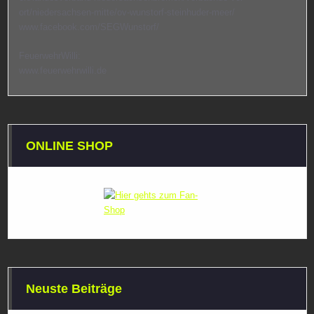
ort/niedersachsen-mitte/ov-wunstorf-steinhuder-meer/
www.facebook.com/SEGWunstorf/
FeuerwehrWilli:
www.feuerwehrwilli.de
ONLINE SHOP
Neuste Beiträge