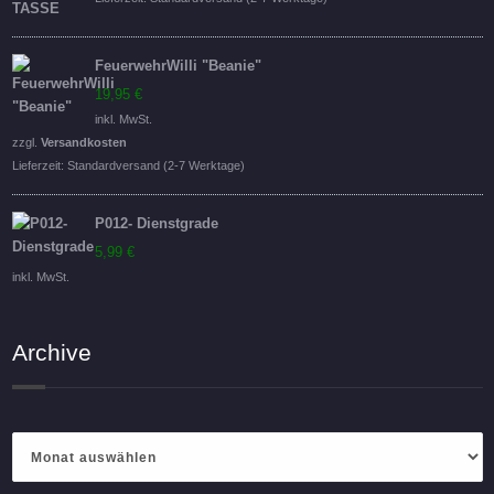
FeuerwehrWilli "Beanie"
19,95
€
inkl. MwSt.
zzgl.
Versandkosten
Lieferzeit:
Standardversand (2-7 Werktage)
P012- Dienstgrade
5,99
€
inkl. MwSt.
Archive
Archive