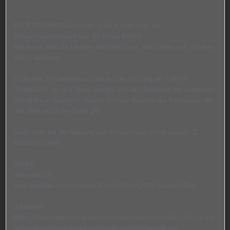
FEUERWEHRWILLI testet für Dich (und sich) ein
Beleuchtungssystem von der Firma GIFAS.
Nur bevor man die Lampen leuchten lässt, muss man sich mit dem
Stativ befassen.
In diesem Teil bereiten wir uns auf die Nutzung der GIFAS-
ThetaLUXX vor und lernen einiges von den Freunden der Johanniter
Unfallhilfe in Wunstorf. Hier ist Michele Sciacca der Fachmann, der
uns allen nützliche Tipps gibt.
Sollte man bei der Nutzung von Beleuchtung schon wissen 😊
Nützliche Links:
GIFAS:
www.gifas.de
www.youtube.com/channel/UCuiSfgWmmQ4MVXxlamzSDhg
Johanniter:
https://www.johanniter.de/die-johanniter/johanniter-unfall-hilfe/juh-vor-
ort/landesverband-niedersachsenbremen/verbaende-vor-