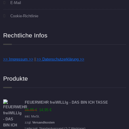
E-Mail
Cookie-Richtlinie
Rechtliche Infos
>> Impressum >>
|
>> Datenschutzerklärung >>
Produkte
FEUERWEHR freiWILLIg - DAS BIN ICH TASSE
Ursprünglicher
Aktueller
16,95
€
14,95
€
Preis
Preis
inkl. MwSt.
war:
ist:
zzgl.
Versandkosten
16,95 €
14,95 €.
Lieferzeit:
Standardversand (2-7 Werktage)