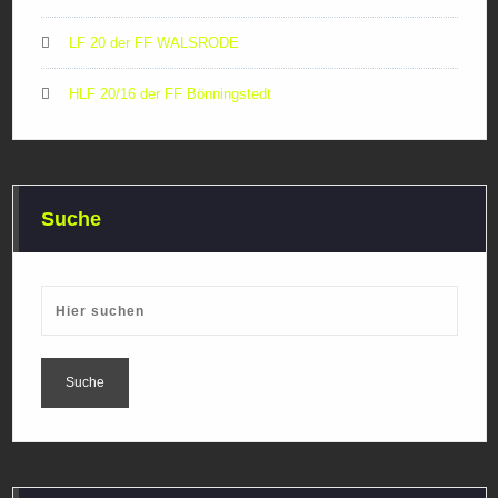
LF 20 der FF WALSRODE
HLF 20/16 der FF Bönningstedt
Suche