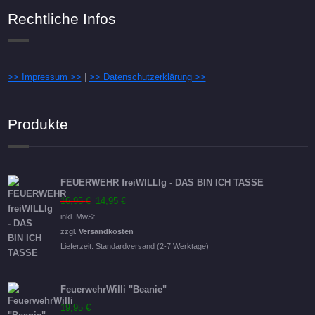
Rechtliche Infos
>> Impressum >>
|
>> Datenschutzerklärung >>
Produkte
FEUERWEHR freiWILLIg - DAS BIN ICH TASSE
Ursprünglicher
Aktueller
16,95
€
14,95
€
Preis
Preis
inkl. MwSt.
war:
ist:
zzgl.
Versandkosten
16,95 €
14,95 €.
Lieferzeit:
Standardversand (2-7 Werktage)
FeuerwehrWilli "Beanie"
19,95
€