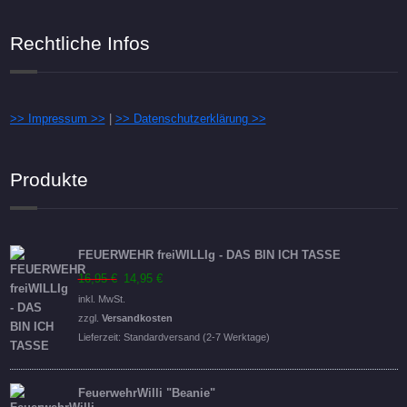
Rechtliche Infos
>> Impressum >>
|
>> Datenschutzerklärung >>
Produkte
FEUERWEHR freiWILLIg - DAS BIN ICH TASSE
Ursprünglicher
Aktueller
16,95
€
14,95
€
Preis
Preis
inkl. MwSt.
war:
ist:
zzgl.
Versandkosten
16,95 €
14,95 €.
Lieferzeit:
Standardversand (2-7 Werktage)
FeuerwehrWilli "Beanie"