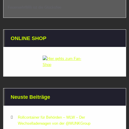
FeuerwehrWilli ist die Glücksfee
ONLINE SHOP
Neuste Beiträge
Rollcontainer für Behörden – WLW – Der
Wechselladerwagen von der ‪@MUNKGroup‬