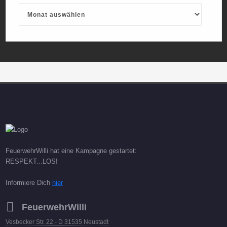
Archives
FeuerwehrWilli hat eine Kampagne gestartet:
RESPEKT...LOS!
Informiere Dich
hier
FeuerwehrWilli
Vesbecker Str. 22 - D 31535 Neustadt