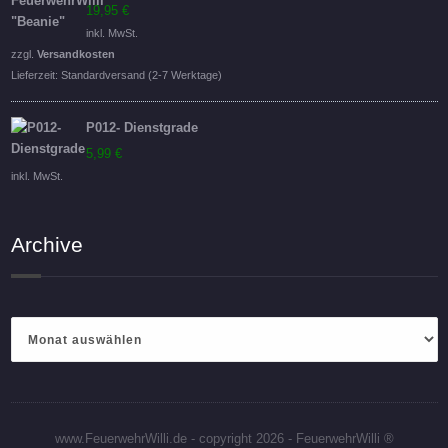
19,95
€
inkl. MwSt.
zzgl.
Versandkosten
Lieferzeit:
Standardversand (2-7 Werktage)
P012- Dienstgrade
5,99
€
inkl. MwSt.
Archive
Archive