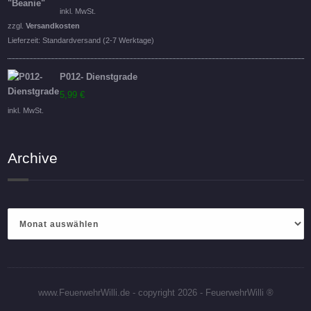
inkl. MwSt.
zzgl.
Versandkosten
Lieferzeit:
Standardversand (2-7 Werktage)
P012- Dienstgrade
5,99
€
inkl. MwSt.
Archive
Archive