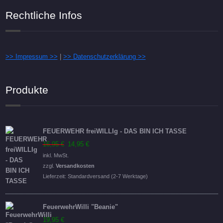
Rechtliche Infos
>> Impressum >>
|
>> Datenschutzerklärung >>
Produkte
FEUERWEHR freiWILLIg - DAS BIN ICH TASSE
Ursprünglicher
Aktueller
16,95
€
14,95
€
Preis
Preis
inkl. MwSt.
war:
ist:
zzgl.
Versandkosten
16,95 €
14,95 €.
Lieferzeit:
Standardversand (2-7 Werktage)
FeuerwehrWilli "Beanie"
19,95
€