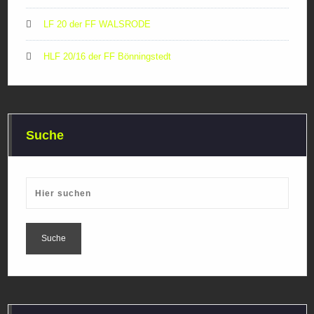
LF 20 der FF WALSRODE
HLF 20/16 der FF Bönningstedt
Suche