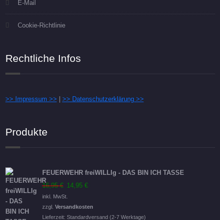
E-Mail
Cookie-Richtlinie
Rechtliche Infos
>> Impressum >>
|
>> Datenschutzerklärung >>
Produkte
FEUERWEHR freiWILLIg - DAS BIN ICH TASSE
Ursprünglicher
Aktueller
16,95
€
14,95
€
Preis
Preis
inkl. MwSt.
war:
ist:
zzgl.
Versandkosten
16,95 €
14,95 €.
Lieferzeit:
Standardversand (2-7 Werktage)