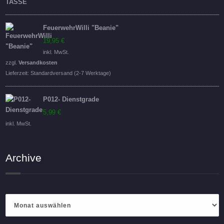
FeuerwehrWilli "Beanie"
19,95
€
inkl. MwSt.
zzgl.
Versandkosten
Lieferzeit:
Standardversand (2-7 Werktage)
P012- Dienstgrade
5,99
€
inkl. MwSt.
Archive
Archive