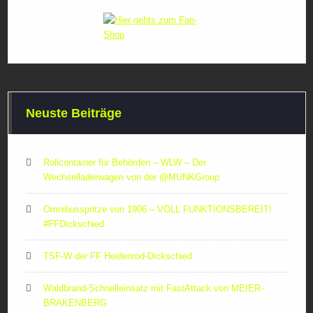
Neuste Beiträge
Rollcontainer für Behörden – WLW – Der
Wechselladerwagen von der ‪@MUNKGroup‬
Omnibusspritze von 1906 – VOLL FUNKTIONSBEREIT!
#FFDickschied
TSF-W der FF Heidenrod-Dickschied
Waldbrand-Schnelleinsatz mit FastAttack von MEIER-
BRAKENBERG