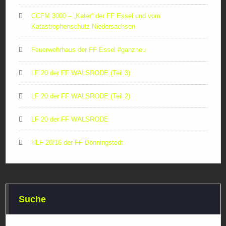
CCFM 3000 – „Kater“ der FF Essel und vom
Katastrophenschutz Niedersachsen
Feuerwehrhaus der FF Essel #ganzneu
LF 20 der FF WALSRODE (Teil 3)
LF 20 der FF WALSRODE (Teil 2)
LF 20 der FF WALSRODE
HLF 20/16 der FF Bönningstedt
Suche