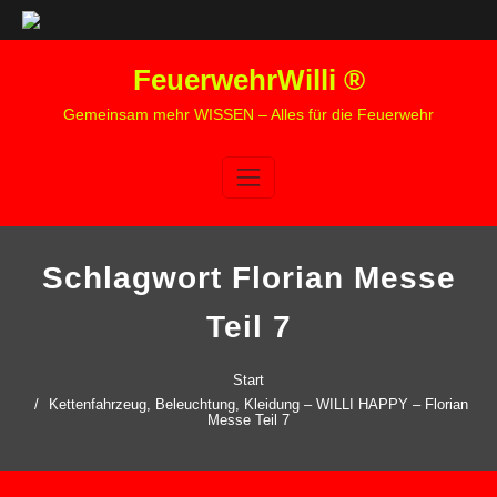
Zum
FeuerwehrWilli ®
Inhalt
springen
Gemeinsam mehr WISSEN – Alles für die Feuerwehr
Schlagwort Florian Messe
Teil 7
Start
Kettenfahrzeug, Beleuchtung, Kleidung – WILLI HAPPY – Florian
Messe Teil 7