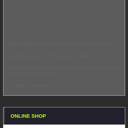
FEUERWEHRWILLI sieht einiges auf der Messe und nimmt Dich
mit.
Garantiert sind auch für DICH neue Sachen dabei.
Willi hat sich bemüht, kurz und knapp viele Themen zu bündeln und
Dir Neuigkeiten zu präsentieren.
Viel Spaß mit dem Video.
ONLINE SHOP