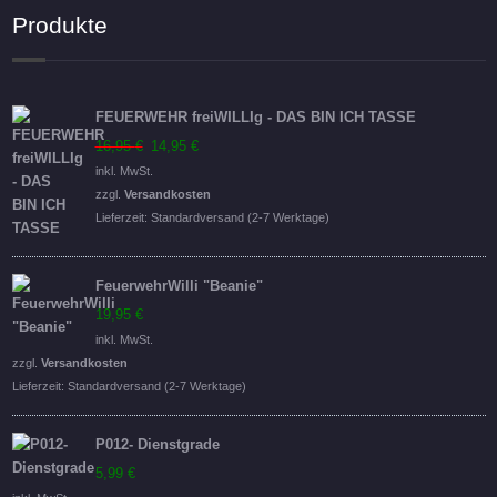
Produkte
FEUERWEHR freiWILLIg - DAS BIN ICH TASSE
Ursprünglicher
Aktueller
16,95
€
14,95
€
Preis
Preis
inkl. MwSt.
war:
ist:
zzgl.
Versandkosten
16,95 €
14,95 €.
Lieferzeit:
Standardversand (2-7 Werktage)
FeuerwehrWilli "Beanie"
19,95
€
inkl. MwSt.
zzgl.
Versandkosten
Lieferzeit:
Standardversand (2-7 Werktage)
P012- Dienstgrade
5,99
€