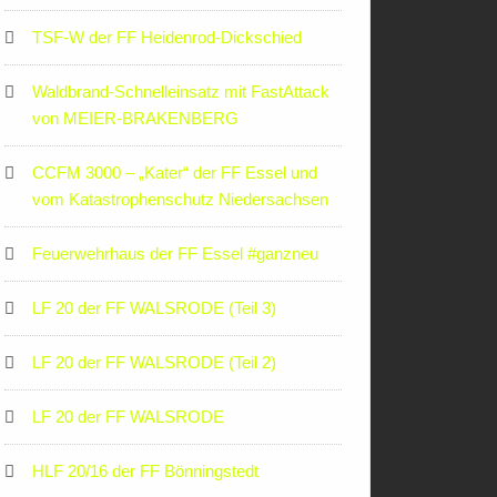
TSF-W der FF Heidenrod-Dickschied
Waldbrand-Schnelleinsatz mit FastAttack
von MEIER-BRAKENBERG
CCFM 3000 – „Kater“ der FF Essel und
vom Katastrophenschutz Niedersachsen
Feuerwehrhaus der FF Essel #ganzneu
LF 20 der FF WALSRODE (Teil 3)
LF 20 der FF WALSRODE (Teil 2)
LF 20 der FF WALSRODE
HLF 20/16 der FF Bönningstedt