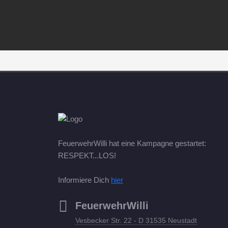
FeuerwehrWilli hat eine Kampagne gestartet:
RESPEKT...LOS!
Informiere Dich
hier
FeuerwehrWilli
Vesbecker Str. 22 - D 31535 Neustadt