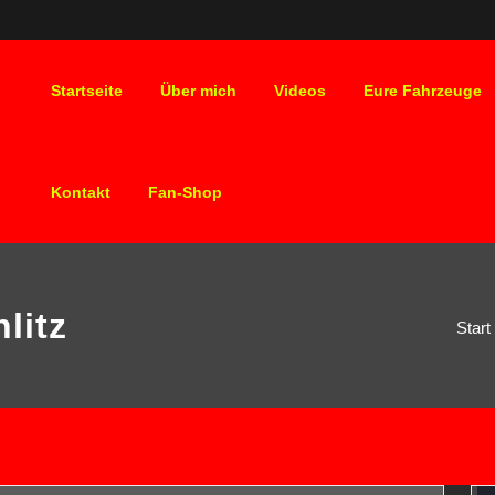
Startseite
Über mich
Videos
Eure Fahrzeuge
Kontakt
Fan-Shop
litz
Start