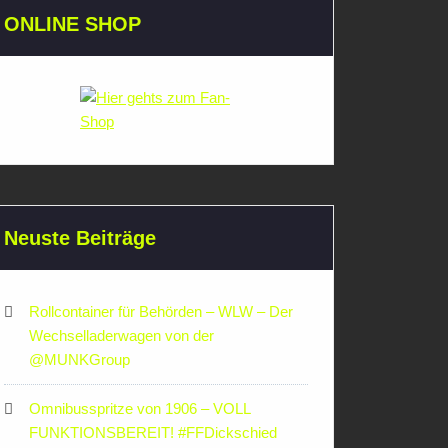
ONLINE SHOP
Neuste Beiträge
Rollcontainer für Behörden – WLW – Der
Wechselladerwagen von der
‪@MUNKGroup‬
Omnibusspritze von 1906 – VOLL
FUNKTIONSBEREIT! #FFDickschied