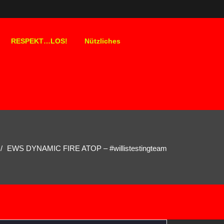
RESPEKT…LOS!
Nützliches
EWS DYNAMIC FIRE ATOP – #willistestingteam