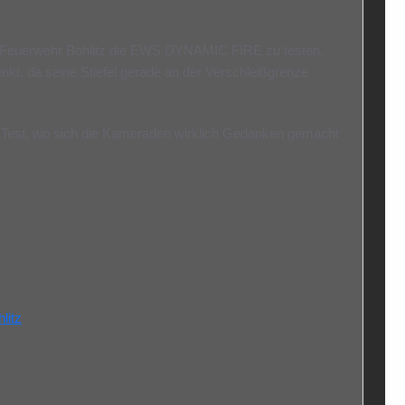
r Feuerwehr Böhlitz die EWS DYNAMIC FIRE zu testen.
t, da seine Stiefel gerade an der Verschleißgrenze
en Test, wo sich die Kameraden wirklich Gedanken gemacht
litz