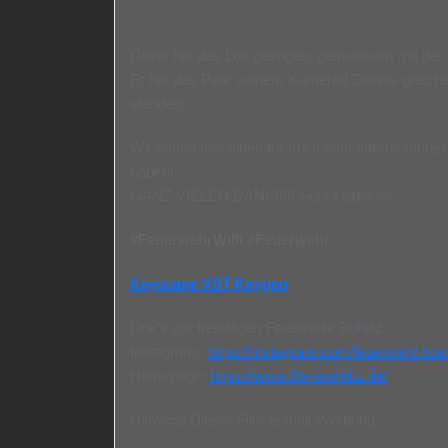
Oliver hat das Los gezogen, gemeinsam mit de
Er hat das Paar seinem Kamerad Dennis geschenk
standen.
Wir sehen hier einen für mich sehr interessant
haben!
GANZ VIELEN DANK!!!!! Seht selbst 🙂
#FeuerwehrWilli #Feuerwehr
Keyscape VST Keygen
Link’s zur freiwiligen Feuerwehr Böhlitz:
Instagram:
https://instagram.com/feuerwehr.boeh
Homepage:
https://www.ffw-boehlitz.de/
Hinweis: Dieser Film enthält Werbung.