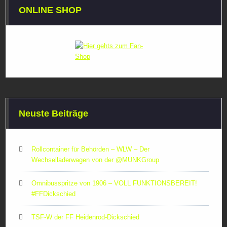
ONLINE SHOP
Neuste Beiträge
Rollcontainer für Behörden – WLW – Der
Wechselladerwagen von der ‪@MUNKGroup‬
Omnibusspritze von 1906 – VOLL FUNKTIONSBEREIT!
#FFDickschied
TSF-W der FF Heidenrod-Dickschied