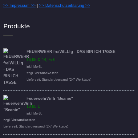
>> Impressum >>
|
>> Datenschutzerklärung >>
Produkte
FEUERWEHR freiWILLIg - DAS BIN ICH TASSE
Ursprünglicher
Aktueller
16,95
€
14,95
€
Preis
Preis
inkl. MwSt.
war:
ist:
zzgl.
Versandkosten
16,95 €
14,95 €.
Lieferzeit:
Standardversand (2-7 Werktage)
FeuerwehrWilli "Beanie"
19,95
€
inkl. MwSt.
zzgl.
Versandkosten
Lieferzeit:
Standardversand (2-7 Werktage)