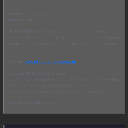
Verkehrsunfall – BMW i3s
#feuerwehrwilli
FEUERWEHRWILLI zeigt Dir, wie man Sicherheit im Einsatz
erlangen kann. Auch hier ist die Vorbereitung und die Übung wichtig.
Wenige wissen, dass man kostenlos Rettungskarten nutzen kann.
Auf der Webseite:
Webseite:
www.rettungskarten-service.de
kann man alle Karten online nutzen.
Darüber hinaus, kann man auch offline eine Rettungskarte erstellen:
Ausdrucken, Safetybag ran, Karte rein und fertig.
Das ist eingesparte Zeit im Ernstfall, die Leben retten kann!
#rettungskarte #lebenretten