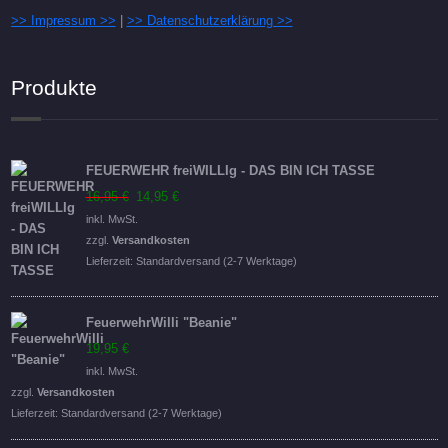
>> Impressum >>
|
>> Datenschutzerklärung >>
Produkte
FEUERWEHR freiWILLIg - DAS BIN ICH TASSE
Ursprünglicher
Aktueller
16,95
€
14,95
€
Preis
Preis
inkl. MwSt.
war:
ist:
zzgl.
Versandkosten
16,95 €
14,95 €.
Lieferzeit:
Standardversand (2-7 Werktage)
FeuerwehrWilli "Beanie"
19,95
€
inkl. MwSt.
zzgl.
Versandkosten
Lieferzeit:
Standardversand (2-7 Werktage)