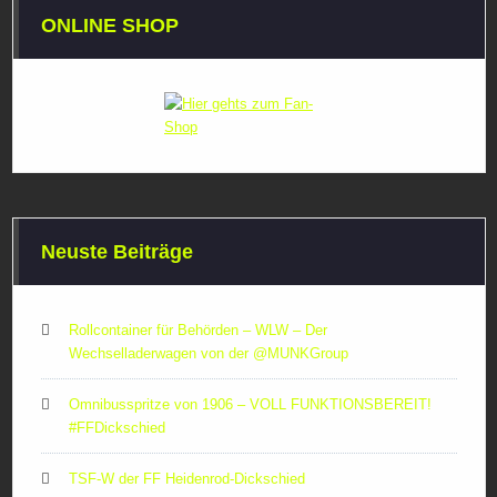
ONLINE SHOP
Neuste Beiträge
Rollcontainer für Behörden – WLW – Der
Wechselladerwagen von der ‪@MUNKGroup‬
Omnibusspritze von 1906 – VOLL FUNKTIONSBEREIT!
#FFDickschied
TSF-W der FF Heidenrod-Dickschied