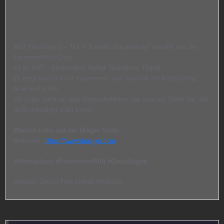
AGT Grundlagen – Teil 4 „Einsatz Kurzprüfung“ Hendrik von der
FeuerwehrWilli-Crew
ist im ANT – Atemschutz Notfall Team(bzw. Trupp).
Er zeigt euch mit mir zusammen, was man bei der Kurzprüfung
beachten sollte.
Ich zeige euch ein paar Besonderheiten, die man am Gerät hat, die
nicht unbedingt jeder kennt.
Weitere Infos auf der Dräger Seite:
Webseite:
https://www.draeger.com
#Atemschutz #FeuerwehrWilli #Grundlagen
Hinweis: Dieser Film enthält Werbung.