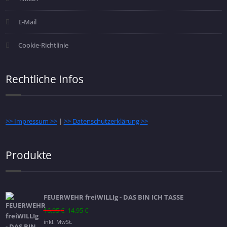
E-Mail
Cookie-Richtlinie
Rechtliche Infos
>> Impressum >>
|
>> Datenschutzerklärung >>
Produkte
FEUERWEHR freiWILLIg - DAS BIN ICH TASSE
Ursprünglicher
Aktueller
16,95
€
14,95
€
Preis
Preis
inkl. MwSt.