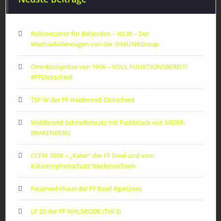
Rollcontainer für Behörden – WLW – Der
Wechselladerwagen von der ‪@MUNKGroup‬
Omnibusspritze von 1906 – VOLL FUNKTIONSBEREIT!
#FFDickschied
TSF-W der FF Heidenrod-Dickschied
Waldbrand-Schnelleinsatz mit FastAttack von MEIER-
BRAKENBERG
CCFM 3000 – „Kater“ der FF Essel und vom
Katastrophenschutz Niedersachsen
Feuerwehrhaus der FF Essel #ganzneu
LF 20 der FF WALSRODE (Teil 3)