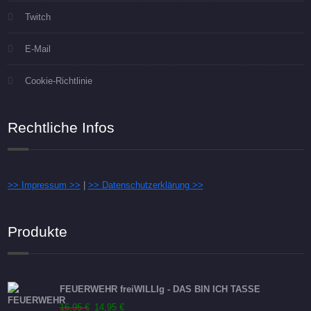
Twitch
E-Mail
Cookie-Richtlinie
Rechtliche Infos
>> Impressum >>
|
>> Datenschutzerklärung >>
Produkte
FEUERWEHR freiWILLIg - DAS BIN ICH TASSE
Ursprünglicher
Aktueller
16,95
€
14,95
€