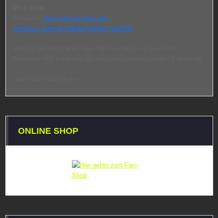
Mein Link:
Webseite:
https://stickerstars.de?
emissary_referral=Z3o4rkQu9dtrt_NLoRNh
gibt mir die Möglichkeit, über Projekte informiert zu werden.
FeuerwehrWilli plant eine Überraschung für die Nutzer mit dem Link.
Lasst euch überraschen…
ONLINE SHOP