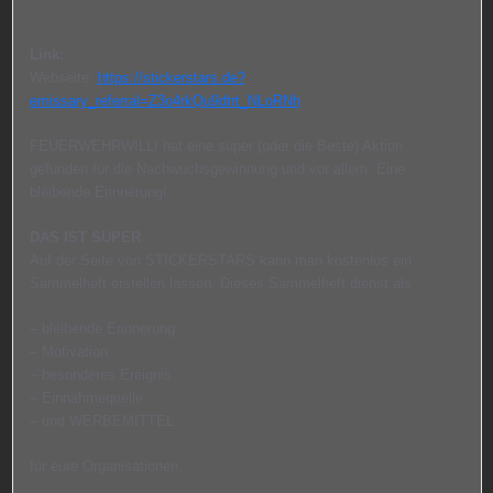
Link:
Webseite:
https://stickerstars.de?
emissary_referral=Z3o4rkQu9dtrt_NLoRNh
FEUERWEHRWILLI hat eine super (oder die Beste) Aktion
gefunden für die Nachwuchsgewinnung und vor allem: Eine
bleibende Erinnerung!
DAS IST SUPER
Auf der Seite von STICKERSTARS kann man kostenlos ein
Sammelheft erstellen lassen. Dieses Sammelheft dienst als
– bleibende Erinnerung
– Motivation
– besonderes Ereignis
– Einnahmequelle
– und WERBEMITTEL
für eure Organisationen.