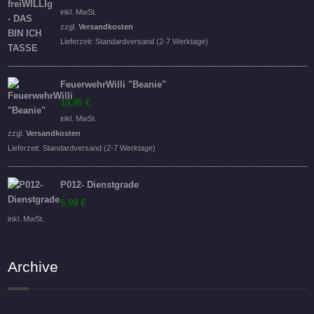
Preis
Preis
inkl. MwSt.
war:
ist:
zzgl.
Versandkosten
16,95 €
14,95 €.
Lieferzeit:
Standardversand (2-7 Werktage)
FeuerwehrWilli "Beanie"
19,95
€
inkl. MwSt.
zzgl.
Versandkosten
Lieferzeit:
Standardversand (2-7 Werktage)
P012- Dienstgrade
5,99
€
inkl. MwSt.
Archive