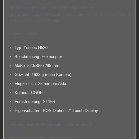
Die Feuerwehr in Jagel hat noch mehr zu bieten:
Eine Drohnengruppe Manuela gibt uns einen Einblick und überrascht
mich mit vielen tollen Details.
Technische Daten:
Typ: Yuneec H520
Beschreibung: Hexacopter
Maße: 520x455x295 mm
Gewicht: 1633 g (ohne Kamera)
Flugzeit: ca. 25 min pro Akku
Kamera: CGOET
Fernsteuerung: ST16S
Eigenschaften: BOS-Drohne, 7“ Touch Display
#FeuerwehrWilli #Feuerwehr #Drohnenteam
Hinweis: Dieser Film enthält Werbung.