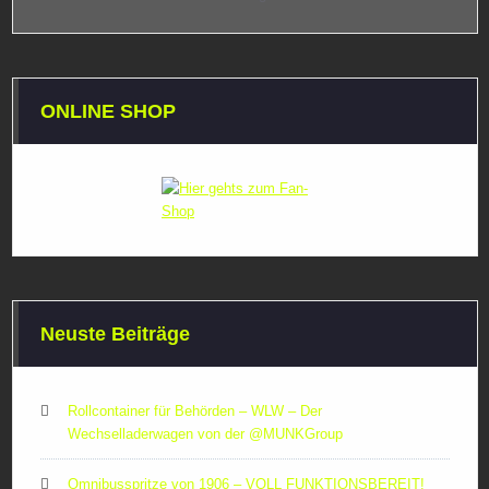
ONLINE SHOP
Neuste Beiträge
Rollcontainer für Behörden – WLW – Der
Wechselladerwagen von der ‪@MUNKGroup‬
Omnibusspritze von 1906 – VOLL FUNKTIONSBEREIT!