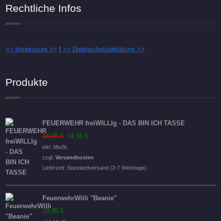
Rechtliche Infos
>> Impressum >>
|
>> Datenschutzerklärung >>
Produkte
FEUERWEHR freiWILLIg - DAS BIN ICH TASSE
Ursprünglicher
Aktueller
16,95
€
14,95
€
Preis
Preis
inkl. MwSt.
war:
ist:
zzgl.
Versandkosten
16,95 €
14,95 €.
Lieferzeit:
Standardversand (2-7 Werktage)
FeuerwehrWilli "Beanie"
19,95
€