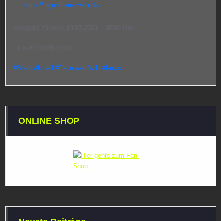
https://jugendfeuerwehr.de/
Ausgabe #2 vom 24.03.2021 –
18:00
Uhr
Hinweis: Werbevideo
#BrandAktuell
#FeuerwehrWilli
#News
ONLINE SHOP