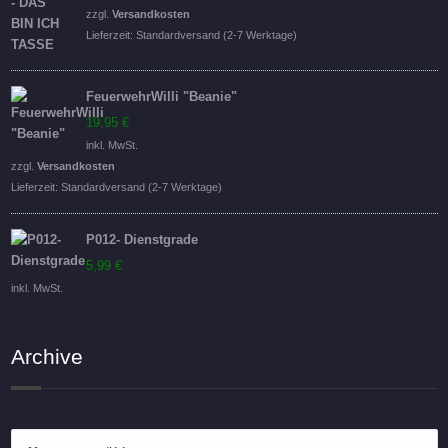
war:
ist:
zzgl.
Versandkosten
16,95 €
14,95 €.
Lieferzeit:
Standardversand (2-7 Werktage)
FeuerwehrWilli "Beanie"
19,95
€
inkl. MwSt.
zzgl.
Versandkosten
Lieferzeit:
Standardversand (2-7 Werktage)
P012- Dienstgrade
5,99
€
inkl. MwSt.
Archive
Archive