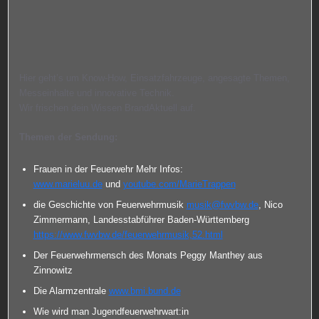
Hier geht’s um Know-How, Einsatzfahrzeuge, angesagte Themen,
Messeinhalte und innovative Technik.
Wir frischen dein Wissen BrandAktuell auf.
Themen der Sendung:
Frauen in der Feuerwehr Mehr Infos:
www.marieluu.de
und
youtube.com/MarieTrappen
die Geschichte von Feuerwehrmusik
musik@fwvbw.de
, Nico
Zimmermann, Landesstabführer Baden-Württemberg
https://www.fwvbw.de/feuerwehrmusik,52.html
Der Feuerwehrmensch des Monats Peggy Manthey aus
Zinnowitz
Die Alarmzentrale
www.bmi.bund.de
Wie wird man Jugendfeuerwehrwart:in