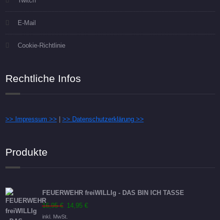
Twitch
E-Mail
Cookie-Richtlinie
Rechtliche Infos
>> Impressum >>
|
>> Datenschutzerklärung >>
Produkte
FEUERWEHR freiWILLIg - DAS BIN ICH TASSE
Ursprünglicher
Aktueller
16,95
€
14,95
€
Preis
Preis
inkl. MwSt.