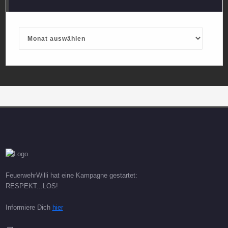
Archives
FeuerwehrWilli hat eine Kampagne gestartet:
RESPEKT...LOS!
Informiere Dich
hier