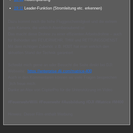
19:11
Leader-Funktion (Stromleitung etc. erkennen)
Dazu kommt noch die hohe Fluggeschwindgkeit und die extrem
gute Kamera, die wirklich Atemberaubend ist.
Das macht diese Drohne zu einer effizienten Arbeitsdrohne – auch
für Behörden wie FEUERWEHR, THW und RETTUNGSDIENST
Mit dem richtigen Zubehör, z.B. H30T hat man wirklich den
aktuellen Stand der Technik garantiert.
Schreibt mich gerne an oder Besucht die Seite direkt bei DJI:
Webseite:
https://enterprise.dji.com/matrice-400
Auch in den Kommentaren können wir viele Fragen besprechen
:)Ich freue mich.
Danke an Alex von CopterPro für die Unterstützung im Video.
#FeuerwehrWilli
#Feuerwehr
#Ausbildung
#DJI
#Matrice
#M400
Hinweis: Dieser Film enthält Werbung.