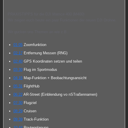
PRAXISTIPPS für die DJI Matrice 400 (M400)
Wir zeigen euch heute ein paar Funktionen der neuen DJI Drohne.
Wir gucken uns Themen an wie z.B.:
01:05
Zoomfunktion
02:17
Entfernung Messen (RNG)
02:40
GPS Koordinaten setzen und teilen
03:30
Flug im Sportmodus
04:15
Map-Funktion + Beobachtungsansicht
05:31
FilghtHub
06:22
AR-Street (Einblendung vo nSTraßennamen)
07:30
Flugziel
08:29
Cruisen
09:39
Track-Funktion
10:44
Routenplanung