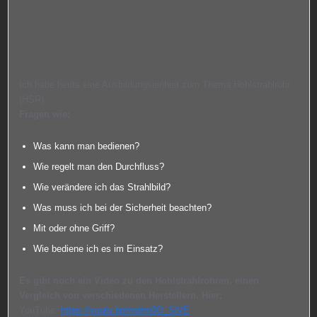
Ich habe heute eine Ausbildungseinheit zum Thema Hohlstrahlrohr
(HSR).
Fragen wie:
Was kann man bedienen?
Wie regelt man den Durchfluss?
Wie verändere ich das Strahlbild?
Was muss ich bei der Sicherheit beachten?
Mit oder ohne Griff?
Wie bediene ich es im Einsatz?
Es gibt noch ein Video zu den Hohlstrahlrohren, einen
Vergleich von verschiedenen Herstellern. Hier:
YouTube:
https://youtu.be/mdrm0O_SiVE