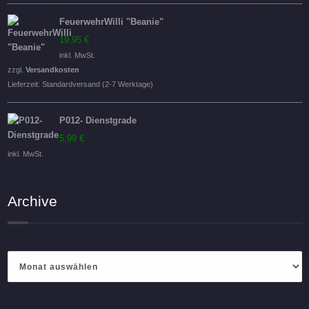
FeuerwehrWilli "Beanie"
19,95
€
inkl. MwSt.
zzgl.
Versandkosten
Lieferzeit:
Standardversand (2-7 Werktage)
P012- Dienstgrade
5,99
€
inkl. MwSt.
Archive
Archive