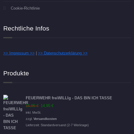
Cookie-Richtlinie
Rechtliche Infos
>> Impressum >>
|
>> Datenschutzerklärung >>
Produkte
FEUERWEHR freiWILLIg - DAS BIN ICH TASSE
Ursprünglicher
Aktueller
16,95
€
14,95
€
Preis
Preis
inkl. MwSt.
war:
ist:
zzgl.
Versandkosten
16,95 €
14,95 €.
Lieferzeit:
Standardversand (2-7 Werktage)