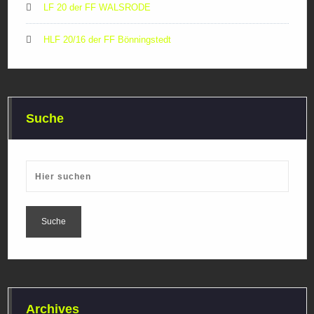
LF 20 der FF WALSRODE
HLF 20/16 der FF Bönningstedt
Suche
Archives