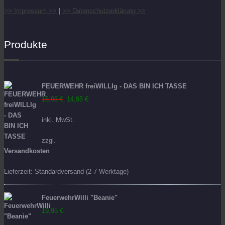
>> Impressum >>
|
>> Datenschutzerklärung >>
Produkte
FEUERWEHR freiWILLIg - DAS BIN ICH TASSE
Ursprünglicher
Aktueller
16,95
€
14,95
€
Preis
Preis
inkl. MwSt.
war:
ist:
16,95 €
14,95 €.
zzgl.
Versandkosten
Lieferzeit:
Standardversand (2-7 Werktage)
FeuerwehrWilli "Beanie"
19,95
€