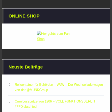
ONLINE SHOP
Neuste Beiträge
Rollcontainer für Behörden – WLW – Der Wechselladerwagen
von der ‪@MUNKGroup‬
Omnibusspritze von 1906 – VOLL FUNKTIONSBEREIT!
#FFDickschied