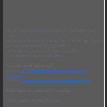
Ich bin in Spieskappel (Gemeinde Frielendorf im Schwalm-Eder-
Kreis)
und gucke mir das neu aufgebaute LF8 an: LF 8/6 der Firma Ziegler
Mercedes Benz 814 D Bj 1993 Mit 135 PS
Das Schätzchen steckt voller Überraschungen 🙂
Seht selbst und danke für euer Feedback.
Hier geht’s zur FF Spieskappel :
Webseite:
http://feuerwehr-frielendorf.de/einheit/feuerwehr-
spieskappel
Facebook:
https://www.facebook.com/feuerwehr.spieskappel
#Spieskappel #FeuerwehrWilli #Feuerwehr
Hinweis: Dieser Film enthält Werbung.