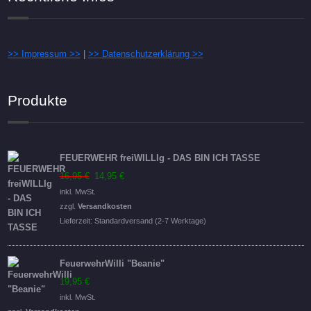
>> Impressum >>
|
>> Datenschutzerklärung >>
Produkte
FEUERWEHR freiWILLIg - DAS BIN ICH TASSE
Ursprünglicher
Aktueller
16,95
€
14,95
€
Preis
Preis
inkl. MwSt.
war:
ist:
zzgl.
Versandkosten
16,95 €
14,95 €.
Lieferzeit:
Standardversand (2-7 Werktage)
FeuerwehrWilli "Beanie"
19,95
€
inkl. MwSt.