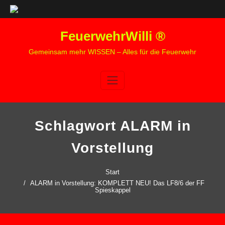
Zum
FeuerwehrWilli ®
Inhalt
springen
Gemeinsam mehr WISSEN – Alles für die Feuerwehr
Schlagwort ALARM in
Vorstellung
Start
ALARM in Vorstellung: KOMPLETT NEU! Das LF8/6 der FF
Spieskappel