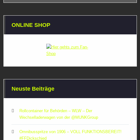
ONLINE SHOP
Neuste Beiträge
Rollcontainer für Behörden – WLW – Der
Wechselladerwagen von der ‪@MUNKGroup‬
Omnibusspritze von 1906 – VOLL FUNKTIONSBEREIT!
#FFDickschied