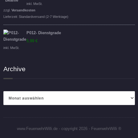
inkl. MwSt.
zzgl.
Versandkosten
Lieferzeit:
Standardversand (2-7 Werktage)
P012- Dienstgrade
5,99
€
inkl. MwSt.
Archive
Archive