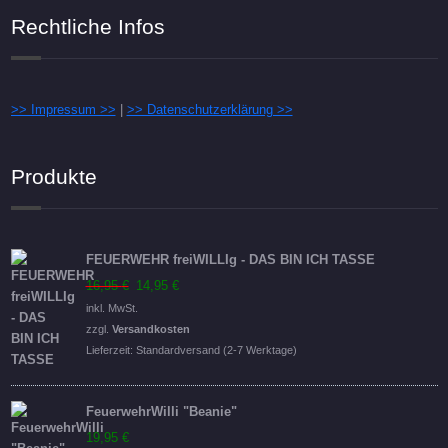
Rechtliche Infos
>> Impressum >>
|
>> Datenschutzerklärung >>
Produkte
FEUERWEHR freiWILLIg - DAS BIN ICH TASSE
Ursprünglicher
Aktueller
16,95
€
14,95
€
Preis
Preis
inkl. MwSt.
war:
ist:
zzgl.
Versandkosten
16,95 €
14,95 €.
Lieferzeit:
Standardversand (2-7 Werktage)
FeuerwehrWilli "Beanie"
19,95
€