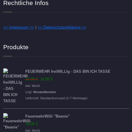
Rechtliche Infos
>> Impressum >>
|
>> Datenschutzerklärung >>
Produkte
FEUERWEHR freiWILLIg - DAS BIN ICH TASSE
Ursprünglicher
Aktueller
16,95
€
14,95
€
Preis
Preis
inkl. MwSt.
war:
ist:
zzgl.
Versandkosten
16,95 €
14,95 €.
Lieferzeit:
Standardversand (2-7 Werktage)
FeuerwehrWilli "Beanie"
19,95
€
inkl. MwSt.