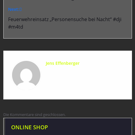
Next:
Feuerwehreinsatz „Personensuche bei Nacht“ #dji
#m4td
Jens Effenberger
Die Kommentare sind geschlossen.
ONLINE SHOP