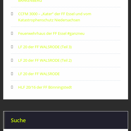
BRAKENBERG
CCFM 3000 – „Kater“ der FF Essel und vom
Katastrophenschutz Niedersachsen
Feuerwehrhaus der FF Essel #ganzneu
LF 20 der FF WALSRODE (Teil 3)
LF 20 der FF WALSRODE (Teil 2)
LF 20 der FF WALSRODE
HLF 20/16 der FF Bönningstedt
Suche