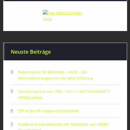
Neuste Beiträge
Rollcontainer für Behörden – WLW – Der
Wechselladerwagen von der ‪@MUNKGroup‬
Omnibusspritze von 1906 – VOLL FUNKTIONSBEREIT!
#FFDickschied
TSF-W der FF Heidenrod-Dickschied
Waldbrand-Schnelleinsatz mit FastAttack von MEIER-