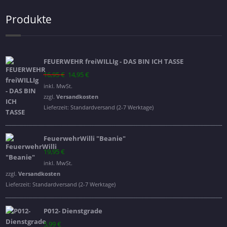
Produkte
FEUERWEHR freiWILLIg - DAS BIN ICH TASSE
Ursprünglicher
Aktueller
16,95
€
14,95
€
Preis
Preis
inkl. MwSt.
war:
ist:
zzgl.
Versandkosten
16,95 €
14,95 €.
Lieferzeit:
Standardversand (2-7 Werktage)
FeuerwehrWilli "Beanie"
19,95
€
inkl. MwSt.
zzgl.
Versandkosten
Lieferzeit:
Standardversand (2-7 Werktage)
P012- Dienstgrade
5,99
€