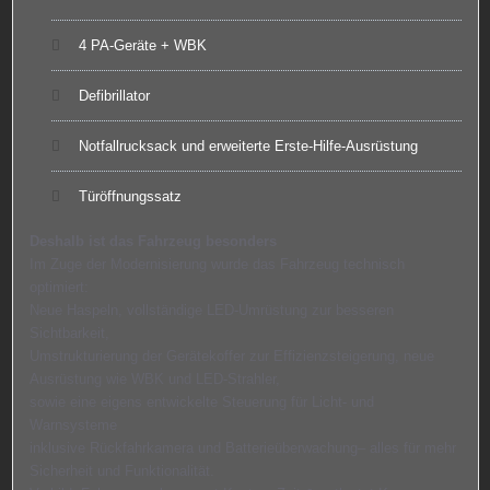
4 PA-Geräte + WBK
Defibrillator
Notfallrucksack und erweiterte Erste-Hilfe-Ausrüstung
Türöffnungssatz
Deshalb ist das Fahrzeug besonders
Im Zuge der Modernisierung wurde das Fahrzeug technisch
optimiert:
Neue Haspeln, vollständige LED-Umrüstung zur besseren
Sichtbarkeit,
Umstrukturierung der Gerätekoffer zur Effizienzsteigerung, neue
Ausrüstung wie WBK und LED-Strahler,
sowie eine eigens entwickelte Steuerung für Licht- und
Warnsysteme
inklusive Rückfahrkamera und Batterieüberwachung– alles für mehr
Sicherheit und Funktionalität.