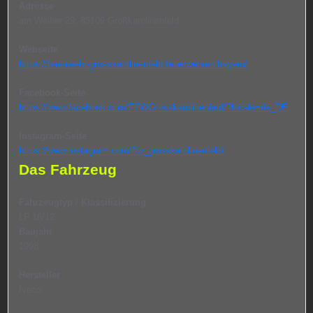
Adresse
am Weiher 29; 83109 Großkarolinenfeld
Webseite
https://feuerwehr-grosskarolinenfeld.feuerwehren.bayern/
Facebook-Seite
https://www.facebook.com/FFWGrosskarolinenfeld/?locale=de_DE
Instagram-Seite
https://www.instagram.com/ffw_grosskarolinenfeld/
Das Fahrzeug
Fahrzeugtyp / Klassifizierung
LF 16/12
Baujahr
1998
Hersteller
Iveco