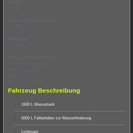
Modell
Eurofire
Zulässiges Gesamtgewicht
13500kg
Motordaten
5861ccm, 177kW
Fahrzeug Besonderheiten
zwei aufprotz Haspeln
Aufbau Hersteller
Magirus
Anzahl Sitzplätze9
Fahrzeug Beschreibung
1600 L Wassertank
5000 L Faltbehälter zur Wasserförderung
Lichtmast