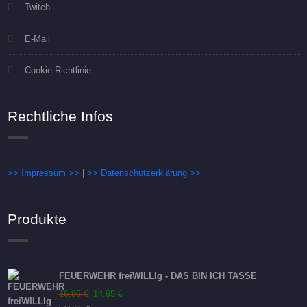
Twitch
E-Mail
Cookie-Richtlinie
Rechtliche Infos
>> Impressum >>
|
>> Datenschutzerklärung >>
Produkte
FEUERWEHR freiWILLIg - DAS BIN ICH TASSE
Ursprünglicher
Aktueller
16,95
€
14,95
€