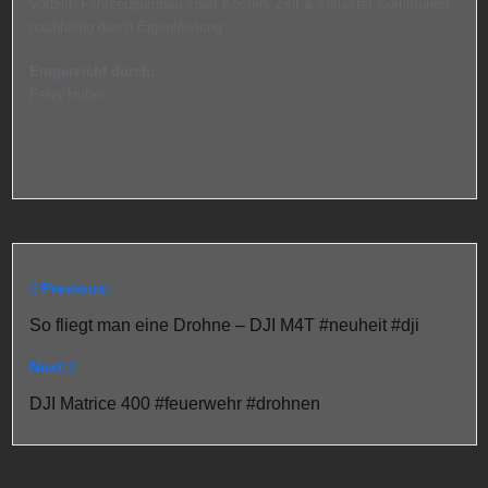
Vorbild: Fahrzeugumbau spart Kosten, Zeit & entlastet Kommunen
nachhaltig durch Eigenleistung.
Eingereicht durch:
Peter Huber
Previous:
Beitragsnavigation
So fliegt man eine Drohne – DJI M4T #neuheit #dji
Next:
DJI Matrice 400 #feuerwehr #drohnen