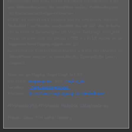
maßgeschneiderte Lösungen für individuelle Anforderungen durch
eine Weiterentwicklung des bewährten AluFire3 Profilbaukastens
aus korrosionsbeständigem Aluminium.
CORE- als auch FLEX-Fahrzeuge sind mit dem neuen, intuitiven
Bedienfeld EasyOperator ausgestattet, das ab 2025 eine einfache
und einheitliche Bedienung bei alle Magirus Fahrzeuge ermöglicht.
Neu ist übrigens auch das Design: CORE und FLEX wurden am 26.
September beim Doppeljubiläum vom 200.
Geburtstag von Conrad Dietrich Magirus und 160 Jahre Magirus der
Öffentlichkeit erstmalig im neuen Magirus DynamicEdge Design
vorgestellt.
Mehr von der Magirus GmbH findet ihr HIER:
Instagram:
magirusgroup
oder
magirus_de
Facebook:
magirusservingheroes
Webseite:
https://www.magirusgroup.com/de/de/home/
#FeuerwehrWilli
#Feuerwehr
#Magirus
@MagirusGroup
Hinweis: Dieser Film enthält Werbung.