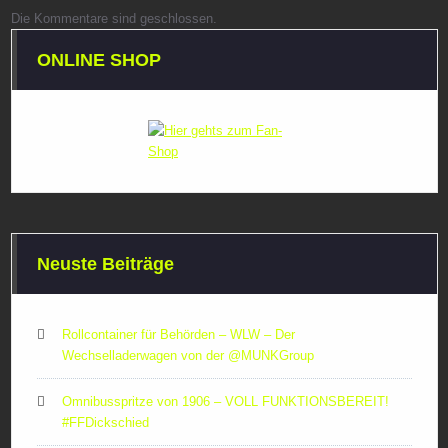
Die Kommentare sind geschlossen.
ONLINE SHOP
Neuste Beiträge
Rollcontainer für Behörden – WLW – Der
Wechselladerwagen von der ‪@MUNKGroup‬
Omnibusspritze von 1906 – VOLL FUNKTIONSBEREIT!
#FFDickschied