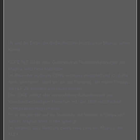
Ihr seid die Ersten die die Neuheit/den Prototyp von Magirus sehen
können:
CORE HLF 20 die neue Generation an Feuerwehrfahrzeugen von
Magirus setzt neue Maßstäbe.
Im November wurde der CORE erstmalig vorgestellt und ich durfte
euch mitnehmen, damit wir uns das Fahrzeug, den ersten Prototyp
als HLF 20, komplett anschauen können.
Der CORE verfügt über ein modulares Aufbaukonzept aus
korrosionsbeständigem Aluminium mit über 1000 verschiedene
Konfigurationsmöglichkeiten.
Er ist ausgerichtet auf die Standards und Normen in Europa und
wird im Magirus-Werk in Ulm gefertigt.
Im Vergleich dazu bietet die zweite neue Linie von Magirus, der
FLEX,