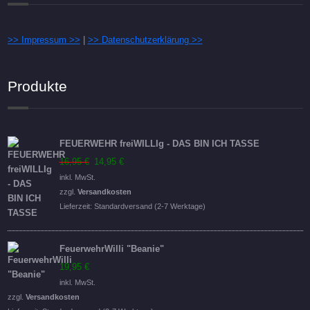
>> Impressum >>
|
>> Datenschutzerklärung >>
Produkte
FEUERWEHR freiWILLIg - DAS BIN ICH TASSE
Ursprünglicher
Aktueller
16,95
€
14,95
€
Preis
Preis
inkl. MwSt.
war:
ist:
zzgl.
Versandkosten
16,95 €
14,95 €.
Lieferzeit:
Standardversand (2-7 Werktage)
FeuerwehrWilli "Beanie"
19,95
€
inkl. MwSt.
zzgl.
Versandkosten