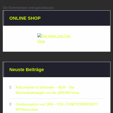
Die Kommentare sind geschlossen.
ONLINE SHOP
Neuste Beiträge
Rollcontainer für Behörden – WLW – Der
Wechselladerwagen von der ‪@MUNKGroup‬
Omnibusspritze von 1906 – VOLL FUNKTIONSBEREIT!
#FFDickschied