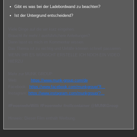
Gibt es was bei der Ladebordwand zu beachten?
Ist der Untergrund entscheidend?
Viele Dinge auf die wir kurz eingehen.
Braucht ihr mehr / ausführlichere Anleitungen?
Dann lasst es mich im Kommentar wissen.
Das Thema ist zu wichtig und Unfälle können schnell passieren.
WENN IHR ES WÜNSCHT ERSTELLE ICH NOCH EIN VIDEO
HIERZU
Mehr zur MUNK GROUP:
Web:
https://www.munk-group.com/de
Facebook:
https://www.facebook.com/munkgroup/?l…
Instagram:
https://www.instagram.com/munkgroup/?…
#FeuerwehrWilli
#Feuerwehr
#rollcontainer
‪@MUNKGroup‬
Hinweis: Dieser Film enthält Werbung.