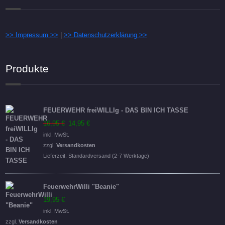
>> Impressum >>
|
>> Datenschutzerklärung >>
Produkte
FEUERWEHR freiWILLIg - DAS BIN ICH TASSE
Ursprünglicher
Aktueller
16,95
€
14,95
€
Preis
Preis
inkl. MwSt.
war:
ist:
zzgl.
Versandkosten
16,95 €
14,95 €.
Lieferzeit:
Standardversand (2-7 Werktage)
FeuerwehrWilli "Beanie"
19,95
€
inkl. MwSt.
zzgl.
Versandkosten