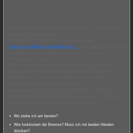
Ich bin heute in Leipheim bei der MUNK GROUP – das 2. Werk für
den Bereich Rettungstechnik.
Hier hatte mein Video zu dem Rollcontainerunfall
Tragischer Unfall mit einem Rollconta…
dazu angeregt, mit mir ein
Schulungsvideo mit Hinweisen zum sicheren Umgang mit
Rollcontainern zu erstellen.
Auch im Vorfeld bei der Planung gilt es einiges zu beachten.
Hier ist gerade die MUNK GROUP dafür bekannt, Erfahrungen in der
Beladung, wie z.B. optimale Schwerpunkte schon bei der
Rollcontainererstellung zu berücksichtigen.
Mein Motto: MIT DER RICHTIGEN BELADUNG STEHT UND
FÄLLT DER ROLLCONTAINER Im Alltag sind es oft kleine Dinge,
die dazu beitragen können, dass man sicher arbeitet.
Wo stehe ich am besten?
Wie funktioniert die Bremse? Muss ich mit beiden Händen
drücken?