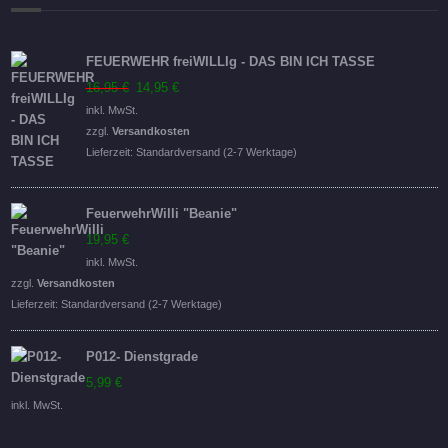
FEUERWEHR freiWILLIg - DAS BIN ICH TASSE
Ursprünglicher
Aktueller
16,95
€
14,95
€
Preis
Preis
inkl. MwSt.
war:
ist:
zzgl.
Versandkosten
16,95 €
14,95 €.
Lieferzeit:
Standardversand (2-7 Werktage)
FeuerwehrWilli "Beanie"
19,95
€
inkl. MwSt.
zzgl.
Versandkosten
Lieferzeit:
Standardversand (2-7 Werktage)
P012- Dienstgrade
5,99
€
inkl. MwSt.