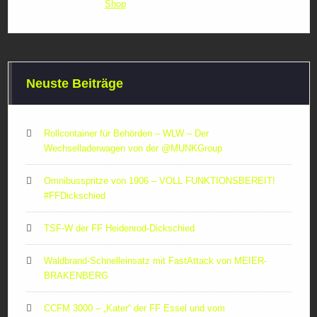
Neuste Beiträge
Rollcontainer für Behörden – WLW – Der
Wechselladerwagen von der ‪@MUNKGroup‬
Omnibusspritze von 1906 – VOLL FUNKTIONSBEREIT!
#FFDickschied
TSF-W der FF Heidenrod-Dickschied
Waldbrand-Schnelleinsatz mit FastAttack von MEIER-
BRAKENBERG
CCFM 3000 – „Kater“ der FF Essel und vom