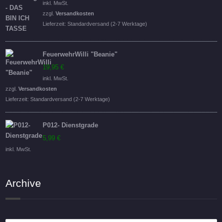
Preis
Preis
inkl. MwSt.
war:
ist:
zzgl.
Versandkosten
16,95 €
14,95 €.
Lieferzeit:
Standardversand (2-7 Werktage)
FeuerwehrWilli "Beanie"
19,95
€
inkl. MwSt.
zzgl.
Versandkosten
Lieferzeit:
Standardversand (2-7 Werktage)
P012- Dienstgrade
5,99
€
inkl. MwSt.
Archive