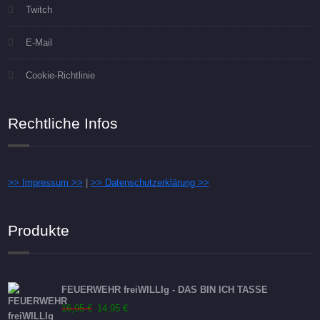
Twitch
E-Mail
Cookie-Richtlinie
Rechtliche Infos
>> Impressum >>
|
>> Datenschutzerklärung >>
Produkte
FEUERWEHR freiWILLIg - DAS BIN ICH TASSE
Ursprünglicher
Aktueller
16,95
€
14,95
€