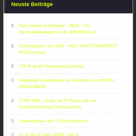
Neuste Beiträge
Rollcontainer für Behörden – WLW – Der
Wechselladerwagen von der ‪@MUNKGroup‬
Omnibusspritze von 1906 – VOLL FUNKTIONSBEREIT!
#FFDickschied
TSF-W der FF Heidenrod-Dickschied
Waldbrand-Schnelleinsatz mit FastAttack von MEIER-
BRAKENBERG
CCFM 3000 – „Kater“ der FF Essel und vom
Katastrophenschutz Niedersachsen
Feuerwehrhaus der FF Essel #ganzneu
LF 20 der FF WALSRODE (Teil 3)