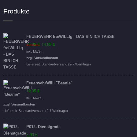
Produkte
FEUERWEHR freiWILLIg - DAS BIN ICH TASSE
Ursprünglicher
Aktueller
16,95
€
14,95
€
Preis
Preis
inkl. MwSt.
war:
ist:
zzgl.
Versandkosten
16,95 €
14,95 €.
Lieferzeit:
Standardversand (2-7 Werktage)
FeuerwehrWilli "Beanie"
19,95
€
inkl. MwSt.
zzgl.
Versandkosten
Lieferzeit:
Standardversand (2-7 Werktage)
P012- Dienstgrade
5,99
€