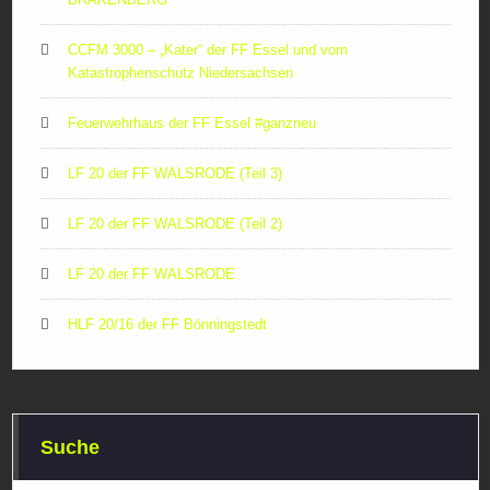
CCFM 3000 – „Kater“ der FF Essel und vom
Katastrophenschutz Niedersachsen
Feuerwehrhaus der FF Essel #ganzneu
LF 20 der FF WALSRODE (Teil 3)
LF 20 der FF WALSRODE (Teil 2)
LF 20 der FF WALSRODE
HLF 20/16 der FF Bönningstedt
Suche