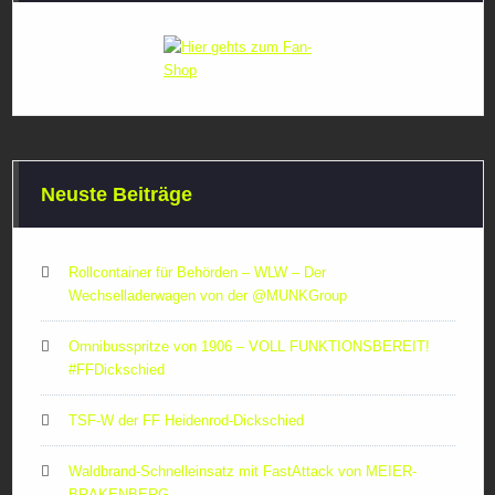
Neuste Beiträge
Rollcontainer für Behörden – WLW – Der
Wechselladerwagen von der ‪@MUNKGroup‬
Omnibusspritze von 1906 – VOLL FUNKTIONSBEREIT!
#FFDickschied
TSF-W der FF Heidenrod-Dickschied
Waldbrand-Schnelleinsatz mit FastAttack von MEIER-
BRAKENBERG