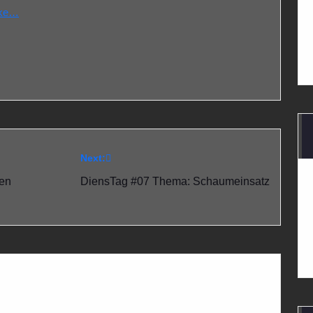
cke…
Next:
gen
DiensTag #07 Thema: Schaumeinsatz