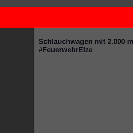
Schlauchwagen mit 2.000 m
#FeuerwehrElze