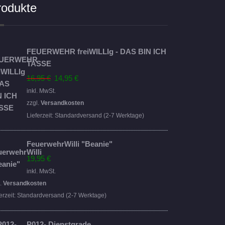
rodukte
FEUERWEHR freiWILLIg - DAS BIN ICH
TASSE
Ursprünglicher
Aktueller
16,95
€
14,95
€
Preis
Preis
inkl. MwSt.
war:
ist:
zzgl.
Versandkosten
16,95 €
14,95 €.
Lieferzeit:
Standardversand (2-7 Werktage)
FeuerwehrWilli "Beanie"
19,95
€
inkl. MwSt.
l.
Versandkosten
erzeit:
Standardversand (2-7 Werktage)
P012- Dienstgrade