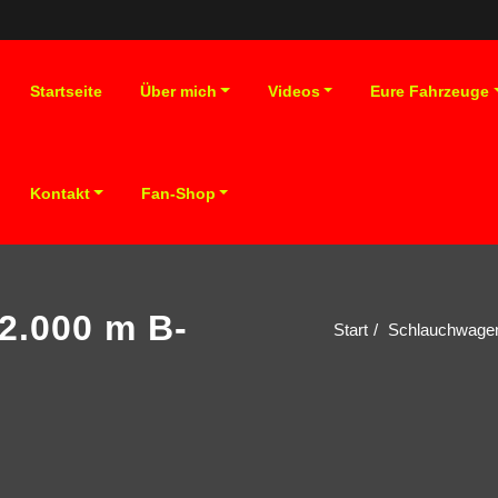
Startseite
Über mich
Videos
Eure Fahrzeuge
Kontakt
Fan-Shop
2.000 m B-
Start
Schlauchwagen