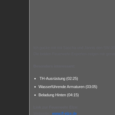
Ich gucke mit mit Sascha und Jannis den SW-2
Die beiden Feuerwehr-Experten zeigen mir gena
Besonders interessant:
TH-Ausrüstung (
02:25
)
Wasserführende Armaturen (
03:05
)
Beladung Hinten (
04:15
)
Link zur Feuerwehr Elze:
Webseite:
www.ff-elze.de