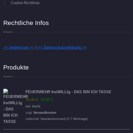
Cookie-Richtlinie
Rechtliche Infos
>> Impressum >>
|
>> Datenschutzerklärung >>
Produkte
FEUERWEHR freiWILLIg - DAS BIN ICH TASSE
Ursprünglicher
Aktueller
16,95
€
14,95
€
Preis
Preis
inkl. MwSt.
war:
ist:
zzgl.
Versandkosten
16,95 €
14,95 €.
Lieferzeit:
Standardversand (2-7 Werktage)