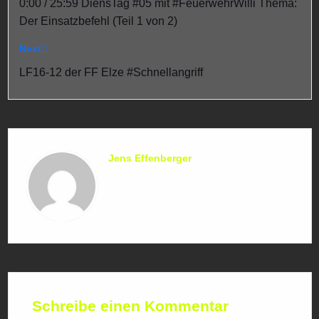
0:00 / 25:59 DiensTag #05 mit #FeuerwehrWilli Thema:
Der Einsatzbefehl (Teil 1 von 2)
Next:
LF16-12 der FF Elze #Schnellangriff
Jens Effenberger
Schreibe einen Kommentar