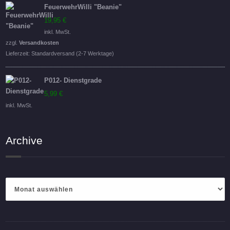
FeuerwehrWilli "Beanie"
19,95
€
inkl. MwSt.
zzgl.
Versandkosten
Lieferzeit:
Standardversand (2-7 Werktage)
P012- Dienstgrade
5,99
€
inkl. MwSt.
Archive
Archive