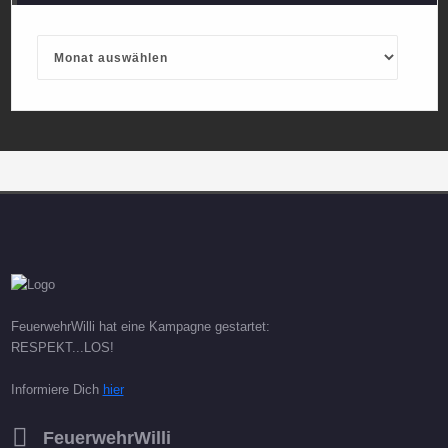
Archives
FeuerwehrWilli hat eine Kampagne gestartet:
RESPEKT...LOS!
Informiere Dich
hier
FeuerwehrWilli