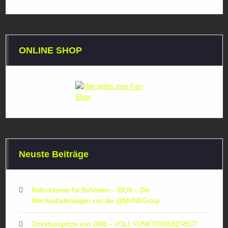
ONLINE SHOP
Neuste Beiträge
Rollcontainer für Behörden – WLW – Der
Wechselladerwagen von der ‪@MUNKGroup‬
Omnibusspritze von 1906 – VOLL FUNKTIONSBEREIT!