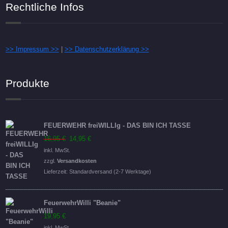
Rechtliche Infos
>> Impressum >>
|
>> Datenschutzerklärung >>
Produkte
FEUERWEHR freiWILLIg - DAS BIN ICH TASSE
Ursprünglicher
Aktueller
16,95
€
14,95
€
Preis
Preis
inkl. MwSt.
war:
ist:
zzgl.
Versandkosten
16,95 €
14,95 €.
Lieferzeit:
Standardversand (2-7 Werktage)
FeuerwehrWilli "Beanie"
19,95
€
inkl. MwSt.