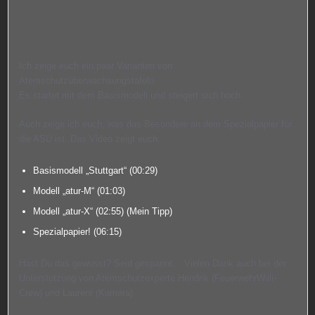
Ich zeige euch ein paar Varianten von
Atemschutzüberwachsungstafeln.
Es startet mit dem Basismodell und steigert sich hoch.
Auch zeige ich euch, was das Besondere an dem Spezialpapier für
die ASÜ ist. Das Video zeigt euch:
Basismodell „Stuttgart“ (
00:29
)
Modell „atur-M“ (
01:03
)
Modell „atur-X“ (
02:55
) (Mein Tipp)
Spezialpapier! (
06:15
)
Hast Du das gewusst? Seid gespannt… Vielen Dank auch bei der
Unterstützung von Atemschutzexperte Hendrik (FeuerwehrWilli-
Crew) und Laurent (Kamera)