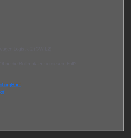
wagen Logistik 2 (GW-L2).
hne die Rollcontaienr in diesem Fall?
enburgHoof
of