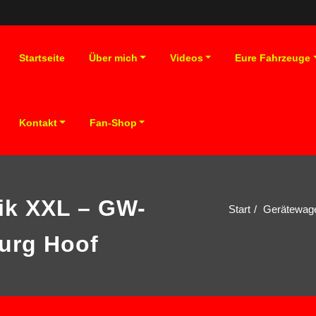
Startseite
Über mich
Videos
Eure Fahrzeuge
Kontakt
Fan-Shop
ik XXL – GW-
Start
Gerätewage
urg Hoof