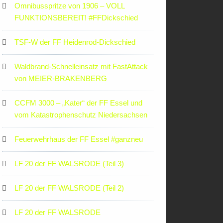
Omnibusspritze von 1906 – VOLL
FUNKTIONSBEREIT! #FFDickschied
TSF-W der FF Heidenrod-Dickschied
Waldbrand-Schnelleinsatz mit FastAttack
von MEIER-BRAKENBERG
CCFM 3000 – „Kater“ der FF Essel und
vom Katastrophenschutz Niedersachsen
Feuerwehrhaus der FF Essel #ganzneu
LF 20 der FF WALSRODE (Teil 3)
LF 20 der FF WALSRODE (Teil 2)
LF 20 der FF WALSRODE