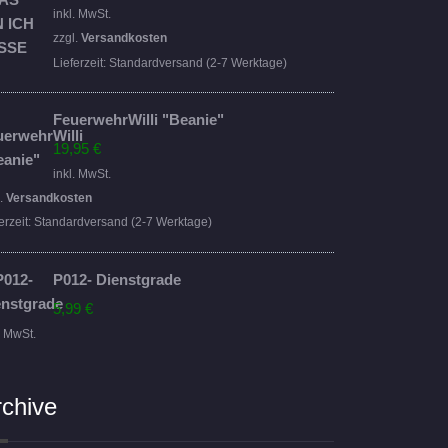
Preis
Preis
inkl. MwSt.
war:
ist:
zzgl.
Versandkosten
16,95 €
14,95 €.
Lieferzeit:
Standardversand (2-7 Werktage)
FeuerwehrWilli "Beanie"
19,95
€
inkl. MwSt.
l.
Versandkosten
erzeit:
Standardversand (2-7 Werktage)
P012- Dienstgrade
5,99
€
. MwSt.
rchive