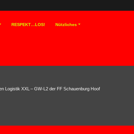
RESPEKT…LOS!
Nützliches
n Logistik XXL – GW-L2 der FF Schauenburg Hoof