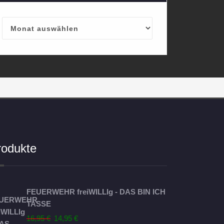
Archives
rodukte
FEUERWEHR freiWILLIg - DAS BIN ICH
TASSE
Ursprünglicher
Aktueller
16,95
€
14,95
€