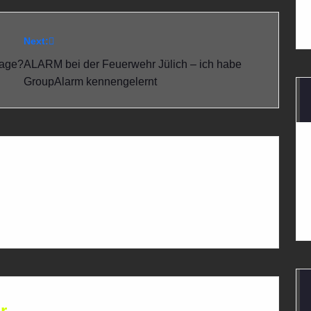
Next:
rage?
ALARM bei der Feuerwehr Jülich – ich habe
GroupAlarm kennengelernt
r