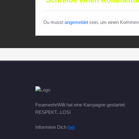
Du musst
angemeldet
sein, um einen Komment
FeuerwehrWilli hat eine Kampagne gestartet:
RESPEKT...LOS!
Informiere Dich
hier