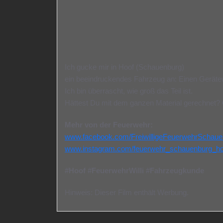
Ich gucke mir in Hoof (Schauenburg)
ein beeindruckendes Fahrzeug an: Einen Geräte
Ich bin überrascht, wie groß das Teil ist.
Hättest Du mit dem ganzen Material gerechnet? O
Mehr von der Feuerwehr:
www.facebook.com/FreiwilligeFeuerwehrSchau
www.instagram.com/feuerwehr_schauenburg_ho
#Hoof #FeuerwehrWilli #Fahrzeugkunde
Hinweis: Dieser Film enthält Werbung.