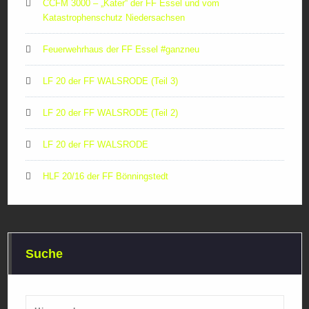
CCFM 3000 – „Kater“ der FF Essel und vom
Katastrophenschutz Niedersachsen
Feuerwehrhaus der FF Essel #ganzneu
LF 20 der FF WALSRODE (Teil 3)
LF 20 der FF WALSRODE (Teil 2)
LF 20 der FF WALSRODE
HLF 20/16 der FF Bönningstedt
Suche