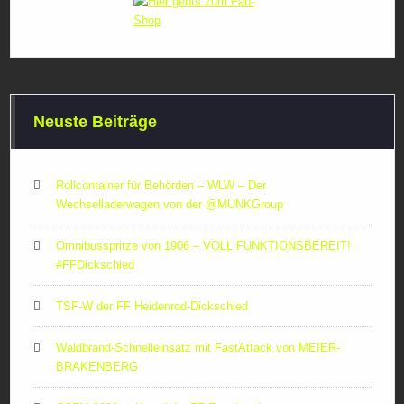
Neuste Beiträge
Rollcontainer für Behörden – WLW – Der
Wechselladerwagen von der ‪@MUNKGroup‬
Omnibusspritze von 1906 – VOLL FUNKTIONSBEREIT!
#FFDickschied
TSF-W der FF Heidenrod-Dickschied
Waldbrand-Schnelleinsatz mit FastAttack von MEIER-
BRAKENBERG