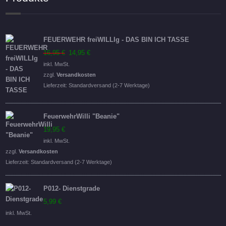
FEUERWEHR freiWILLIg - DAS BIN ICH TASSE
Ursprünglicher
Aktueller
16,95
€
14,95
€
Preis
Preis
inkl. MwSt.
war:
ist:
zzgl.
Versandkosten
16,95 €
14,95 €.
Lieferzeit:
Standardversand (2-7 Werktage)
FeuerwehrWilli "Beanie"
19,95
€
inkl. MwSt.
zzgl.
Versandkosten
Lieferzeit:
Standardversand (2-7 Werktage)
P012- Dienstgrade
5,99
€
inkl. MwSt.