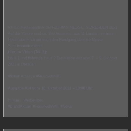
Ich bin Medienpartner der FLORIAN MESSE IN DRESDEN 2021
Auf der Messe sind ca. 250 Aussteller aus 11 Ländern vertreten.
Heute starte ich mit euch den Rundgang über die Messe.
Sehr beeindruckend!
Hier im Video (Teil 1):
Halle 1 und teilweise Halle 2 Die Messe war vom 7. – 9. Oktober
2021 in Dresden
#florian #messe #feuerwehrwilli
Ausgabe #14 vom 10. Oktober 2021 –
19:00
Uhr
Hinweis: Werbevideo
#BrandAktuell #FeuerwehrWilli #News