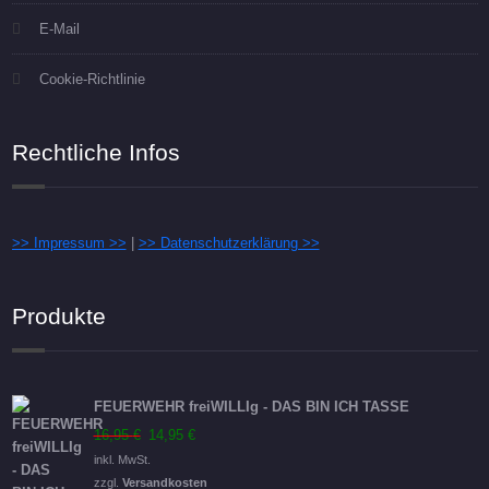
E-Mail
Cookie-Richtlinie
Rechtliche Infos
>> Impressum >>
|
>> Datenschutzerklärung >>
Produkte
FEUERWEHR freiWILLIg - DAS BIN ICH TASSE
Ursprünglicher
Aktueller
16,95
€
14,95
€
Preis
Preis
inkl. MwSt.
war:
ist:
zzgl.
Versandkosten